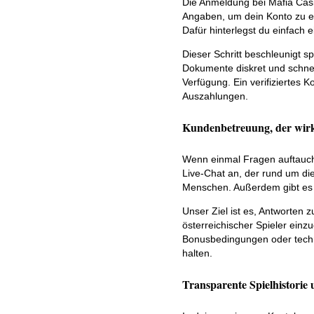
Die Anmeldung bei Mafia Casi
Angaben, um dein Konto zu erö
Dafür hinterlegst du einfach
Dieser Schritt beschleunigt s
Dokumente diskret und schnell
Verfügung. Ein verifiziertes K
Auszahlungen.
Kundenbetreuung, der wirkl
Wenn einmal Fragen auftauche
Live-Chat an, der rund um die
Menschen. Außerdem gibt es 
Unser Ziel ist es, Antworten z
österreichischer Spieler einz
Bonusbedingungen oder techni
halten.
Transparente Spielhistorie