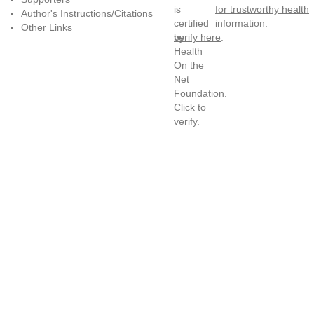
for trustworthy health
Author's Instructions/Citations
information:
Other Links
verify here
.