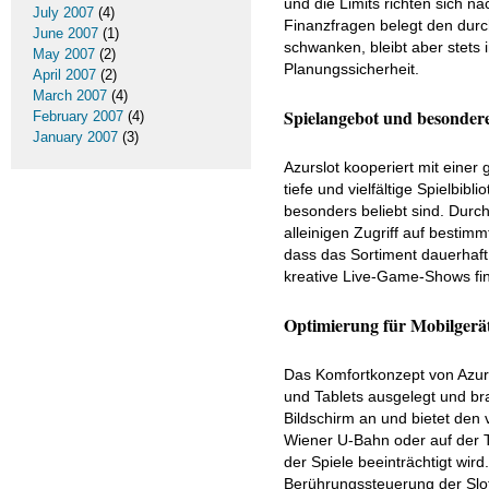
und die Limits richten sich n
July 2007
(4)
Finanzfragen belegt den dur
June 2007
(1)
schwanken, bleibt aber stets
May 2007
(2)
Planungssicherheit.
April 2007
(2)
March 2007
(4)
Spielangebot und besonder
February 2007
(4)
January 2007
(3)
Azurslot kooperiert mit eine
tiefe und vielfältige Spielbib
besonders beliebt sind. Durc
alleinigen Zugriff auf bestim
dass das Sortiment dauerhaft
kreative Live-Game-Shows fin
Optimierung für Mobilgerät
Das Komfortkonzept von Azurs
und Tablets ausgelegt und bra
Bildschirm an und bietet den
Wiener U-Bahn oder auf der Te
der Spiele beeinträchtigt wir
Berührungssteuerung der Slots 