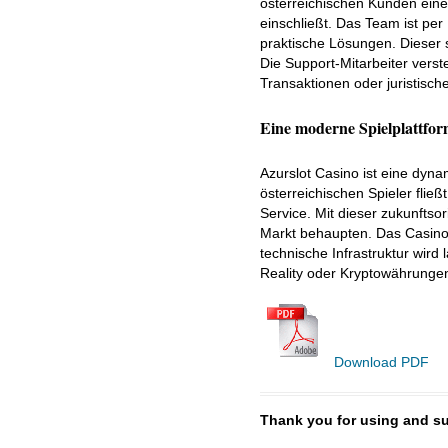
österreichischen Kunden eine
einschließt. Das Team ist pe
praktische Lösungen. Dieser s
Die Support-Mitarbeiter vers
Transaktionen oder juristischen
Eine moderne Spielplattfor
Azurslot Casino ist eine dyna
österreichischen Spieler flie
Service. Mit dieser zukunftso
Markt behaupten. Das Casino 
technische Infrastruktur wird 
Reality oder Kryptowährungen
Download PDF
Thank you for using and