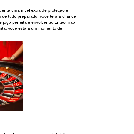
escenta uma nível extra de proteção e
s de tudo preparado, você terá a chance
 jogo perfeita e envolvente. Então, não
nta, você está a um momento de