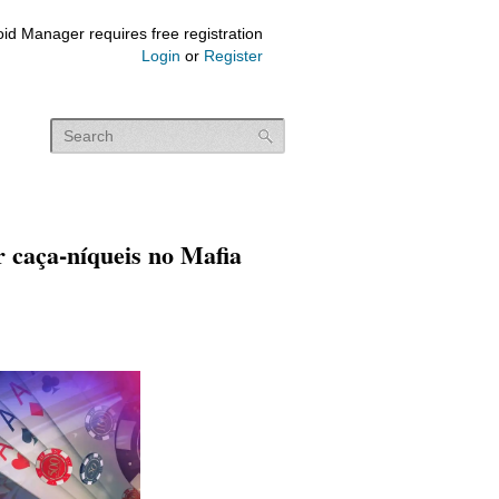
id Manager requires free registration
Login
or
Register
r caça-níqueis no Mafia