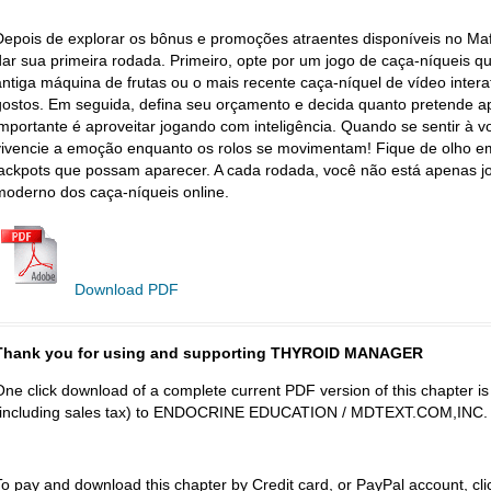
Depois de explorar os bônus e promoções atraentes disponíveis no Maf
dar sua primeira rodada. Primeiro, opte por um jogo de caça-níqueis 
antiga máquina de frutas ou o mais recente caça-níquel de vídeo interat
gostos. Em seguida, defina seu orçamento e decida quanto pretende a
importante é aproveitar jogando com inteligência. Quando se sentir à v
vivencie a emoção enquanto os rolos se movimentam! Fique de olho e
jackpots que possam aparecer. A cada rodada, você não está apenas 
moderno dos caça-níqueis online.
Download PDF
Thank you for using and supporting THYROID MANAGER
One click download of a complete current PDF version of this chapter i
(including sales tax) to ENDOCRINE EDUCATION / MDTEXT.COM,INC.
To
pay and download
this chapter by Credit card, or PayPal account, cl