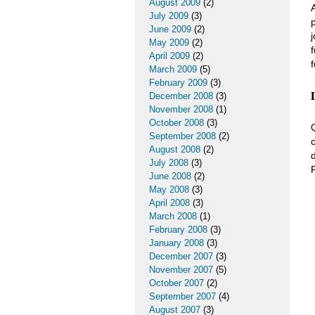
August 2009
(2)
July 2009
(3)
June 2009
(2)
May 2009
(2)
April 2009
(2)
March 2009
(5)
February 2009
(3)
December 2008
(3)
November 2008
(1)
October 2008
(3)
September 2008
(2)
August 2008
(2)
July 2008
(3)
June 2008
(2)
May 2008
(3)
April 2008
(3)
March 2008
(1)
February 2008
(3)
January 2008
(3)
December 2007
(3)
November 2007
(5)
October 2007
(2)
September 2007
(4)
August 2007
(3)