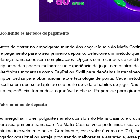
Escolhendo os métodos de pagamento
Antes de entrar no empolgante mundo dos caça-níqueis do Mafia Casi
de pagamento para o seu primeiro depósito. Selecione um método que
ofereça transações sem complicações. Opções como cartões de crédito
criptomoedas podem melhorar sua experiência de jogo, demonstrando se
eletrônicas modernas como PayPal ou Skrill para depósitos instantâne
criptomoedas para obter anonimato e tecnologia de ponta. Cada método
escolha um que se adapte ao seu estilo de vida e hábitos de jogo. Não
sua experiência, tornando-a agradável e eficaz. Prepare-se para girar 
Valor mínimo de depósito
Ao mergulhar no empolgante mundo dos slots do Mafia Casino, é crucia
para sua primeira transação. No Mafia Casino, você pode iniciar sua 
mínimo incrivelmente baixo. Geralmente, esse valor é cerca de €10, to
jogador ocasional ou esteja procurando melhorar sua estratégia, esse