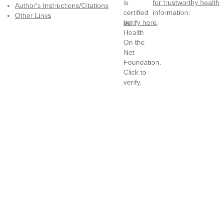
for trustworthy health
Author's Instructions/Citations
information:
Other Links
verify here
.