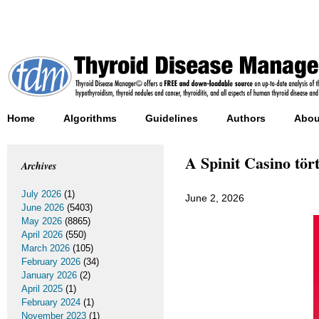
Home
Algorithms
Guidelines
Authors
Abou
A Spinit Casino tör
Archives
July 2026
(1)
June 2, 2026
June 2026
(5403)
May 2026
(8865)
April 2026
(550)
March 2026
(105)
February 2026
(34)
January 2026
(2)
April 2025
(1)
February 2024
(1)
November 2023
(1)