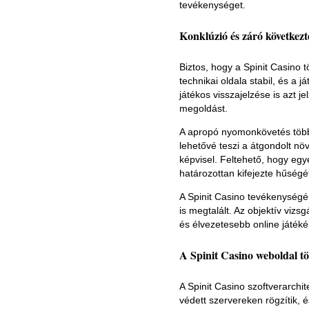
tevékenységet.
Konklúzió és záró következt
Biztos, hogy a Spinit Casino 
technikai oldala stabil, és a
játékos visszajelzése is azt 
megoldást.
A apropó nyomonkövetés többe
lehetővé teszi a átgondolt n
képvisel. Feltehető, hogy egy
határozottan kifejezte hűségét
A Spinit Casino tevékenységé
is megtalált. Az objektív vizs
és élvezetesebb online játéké
A Spinit Casino weboldal tö
A Spinit Casino szoftverarchi
védett szervereken rögzítik, é