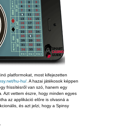
inó platformokat, most kifejezetten
insy.net/hu-hu/
. A hazai játékosok képpen
egy frissítésről van szó, hanem egy
ba. Azt vettem észre, hogy minden egyes
ha az applikáció előre is olvasná a
ionális, és azt jelzi, hogy a Spinsy
?