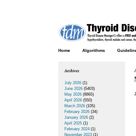
Home
Algorithms
Guidelin
Archives
July 2026
(1)
June 2026
(5403)
May 2026
(8865)
April 2026
(550)
March 2026
(105)
February 2026
(34)
January 2026
(2)
April 2025
(1)
February 2024
(1)
November 2023
(1)