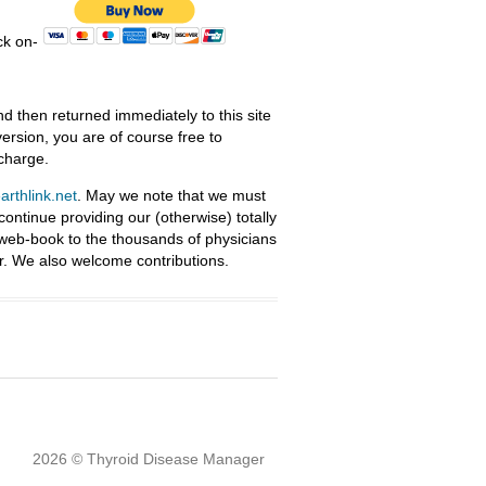
ick on-
nd then returned immediately to this site
ersion, you are of course free to
 charge.
rthlink.net
. May we note that we must
ntinue providing our (otherwise) totally
 web-book to the thousands of physicians
r. We also welcome contributions.
2026 © Thyroid Disease Manager