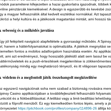
módok paraméterei kifejezetten a hazai gyakorlatra igazodnak, többek kö
online pénztárcák kiemelésével. A design is egyszerűbb és kevésbé zsú
így a magyar felhasználók által kedvelt esztétikai normákkal. Azt tapa
tükrözi a helyi kultúra és a játékosok magatartási mintáit, ami hosszú t
A sebesség és a működés javulása
Egy jól felépített navigáció alapfeltétele a gyorsasági működés. A Spin
fel, hanem a háttérfolyamatokat is optimalizálta. A játékok megnyitási 
kiemelten fontos a mobilos adatforgalom használata esetén. Az appli
lett, ami azt eredményezi, hogy hosszabb játékidő alatt sem lassul be 
háttérműveletek és a push-értesítések megjelenítése is zökkenőmentes
hatékonyság mindig egy meghatározó tényező, és itt világosan tapasztal
A védelem és a megfontolt játék összehangolt megközelítése
Az egyszerű navigációnak soha nem szabad a biztonság rovására men
Spinsy Casino applikációjában a továbbfejlesztett felhasználói folyamato
funkcióit és a fiókbeállításokat. A letiltási vagy a limit-beállítási lehet
között a főprofil menüből. Ez egy kiemelkedően fontos lépés, amely a 
környezetet
https://pitchbook.com/profiles/company/114896-26
állítja k