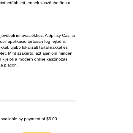
kinthetőbb lett, ennek köszönhetően a
 jövőbeli innovációkhoz. A Spinsy Casino
bil applikáció tartósan fog fejlődni.
al, újabb lokalizált tartalmakkal és
letet. Mint szakértő, azt ajánlom minden
n kijelöli a modern online kaszinózás
 a piacon.
s available by payment of $5.00