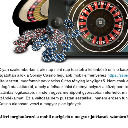
Olyan szakemberként, aki nap mint nap teszteli a különböző online kasz
izgatottan állok a Spinsy Casino legújabb mobil élményéhez
https://ssp
kifejlesztett, megfontolt navigációs újítás tényleg lenyűgöző. Nem csak 
átfogó átalakításról, amely a felhasználói élményt helyezi a középpont
kattintás logikusabb, minden egyes menüpont gyorsabban elérhető, mint
szándékaimat. Ez a változás nem pusztán esztétikai, hanem erősen funkc
Casino alaposan veszi a magyar piac igényeit.
Miért meghatározó a mobil navigáció a magyar játékosok számára