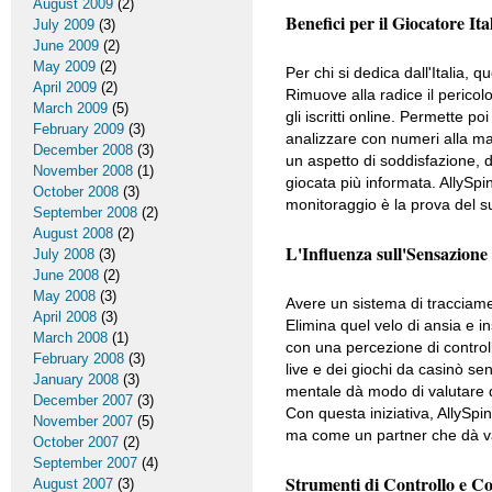
August 2009
(2)
Benefici per il Giocatore Ita
July 2009
(3)
June 2009
(2)
May 2009
(2)
Per chi si dedica dall'Italia, 
April 2009
(2)
Rimuove alla radice il pericolo 
March 2009
(5)
gli iscritti online. Permette p
February 2009
(3)
analizzare con numeri alla ma
December 2008
(3)
un aspetto di soddisfazione, d
November 2008
(1)
giocata più informata. AllySpi
October 2008
(3)
monitoraggio è la prova del su
September 2008
(2)
August 2008
(2)
L'Influenza sull'Sensazione
July 2008
(3)
June 2008
(2)
May 2008
(3)
Avere un sistema di tracciamen
April 2008
(3)
Elimina quel velo di ansia e i
March 2008
(1)
con una percezione di controll
February 2008
(3)
live e dei giochi da casinò s
January 2008
(3)
mentale dà modo di valutare da
December 2007
(3)
Con questa iniziativa, AllySpi
November 2007
(5)
ma come un partner che dà va
October 2007
(2)
September 2007
(4)
Strumenti di Controllo e Co
August 2007
(3)