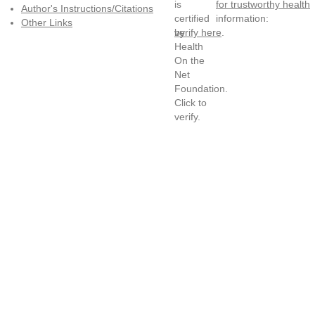
for trustworthy health
Author's Instructions/Citations
information:
Other Links
verify here
.