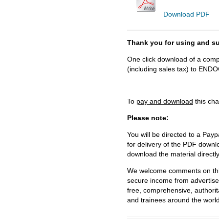
Download PDF
Thank you for using and
One click download of a compl
(including sales tax) to 
To
pay and download
this cha
Please note:
You will be directed to a Payp
for delivery of the PDF downl
download the material directl
We welcome comments on this 
secure income from advertisem
free, comprehensive, authorit
and trainees around the world