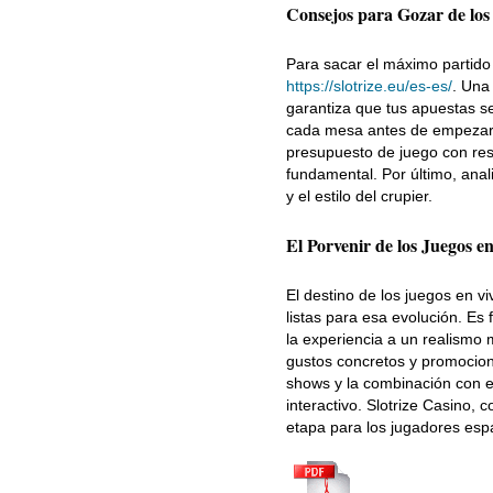
Consejos para Gozar de los
Para sacar el máximo partido a
https://slotrize.eu/es-es/
. Una
garantiza que tus apuestas se
cada mesa antes de empezar a
presupuesto de juego con resp
fundamental. Por último, anal
y el estilo del crupier.
El Porvenir de los Juegos e
El destino de los juegos en 
listas para esa evolución. Es 
la experiencia a un realismo 
gustos concretos y promocion
shows y la combinación con e
interactivo. Slotrize Casino, 
etapa para los jugadores esp