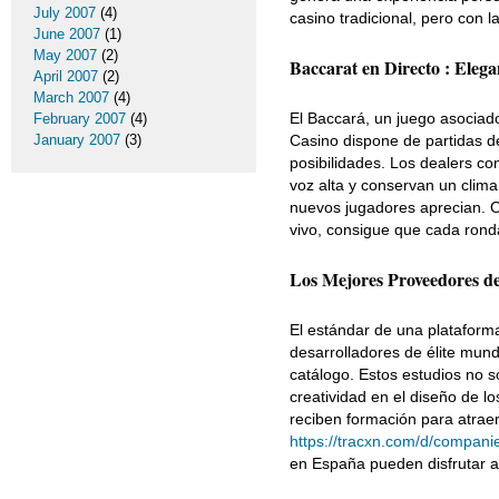
July 2007
(4)
casino tradicional, pero con 
June 2007
(1)
May 2007
(2)
Baccarat en Directo : Eleg
April 2007
(2)
March 2007
(4)
El Baccará, un juego asociado 
February 2007
(4)
January 2007
(3)
Casino dispone de partidas d
posibilidades. Los dealers co
voz alta y conservan un clima
nuevos jugadores aprecian. Ob
vivo, consigue que cada ron
Los Mejores Proveedores de
El estándar de una plataforma
desarrolladores de élite mund
catálogo. Estos estudios no s
creatividad en el diseño de l
reciben formación para atraer
https://tracxn.com/d/compa
en España pueden disfrutar a