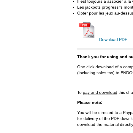
Il est toujours à associer à la v
Les jackpots progressifs mont
Opter pour les jeux au-dessu
Download PDF
Thank you for using and
One click download of a compl
(including sales tax) to 
To
pay and download
this cha
Please note:
You will be directed to a Payp
for delivery of the PDF downl
download the material directl