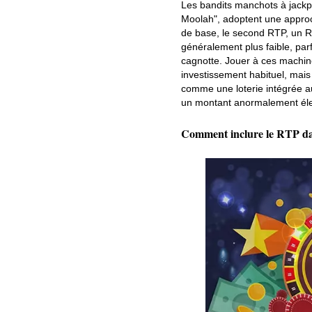
Les bandits manchots à jackp
Moolah", adoptent une approch
de base, le second RTP, un RT
généralement plus faible, par
cagnotte. Jouer à ces machine
investissement habituel, mais 
comme une loterie intégrée au
un montant anormalement élev
Comment inclure le RTP dan