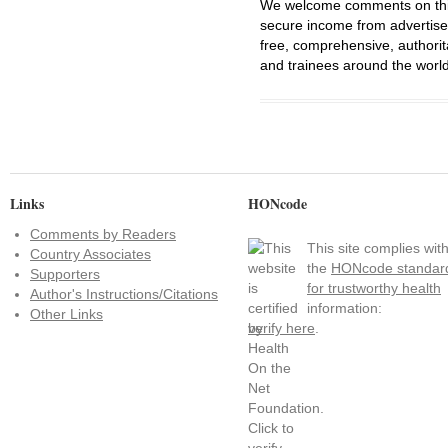
We welcome comments on this 
secure income from advertisem
free, comprehensive, authorit
and trainees around the world
Links
HONcode
Comments by Readers
This site complies wit
Country Associates
the
HONcode standar
Supporters
for trustworthy health
Author's Instructions/Citations
information:
Other Links
verify here
.