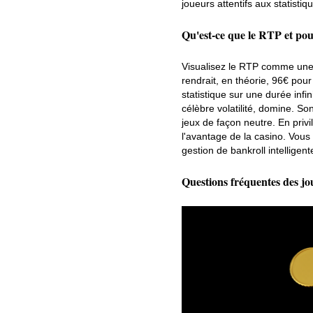
joueurs attentifs aux statistiq
Qu'est-ce que le RTP et pourq
Visualisez le RTP comme une 
rendrait, en théorie, 96€ pou
statistique sur une durée infi
célèbre volatilité, domine. S
jeux de façon neutre. En priv
l'avantage de la casino. Vous
gestion de bankroll intelligent
Questions fréquentes des jo