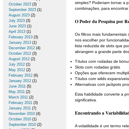
simples? Poderiam tornar a p
October 2023
(3)
combinações, para encontrar
September 2023
(1)
August 2023
(2)
O Poder da Pesquisa por Re
July 2023
(3)
June 2023
(1)
April 2013
(1)
Os filtros mais fundamentais
February 2013
(3)
nos escolher por funcionalida
January 2013
(1)
lista reduzida de slots que 
December 2012
(4)
abrangem a grande parte dos
October 2012
(3)
August 2012
(2)
Títulos com rodadas de bónu
July 2012
(1)
Slots com rodadas grátis
May 2012
(2)
Opções que oferecem multipl
February 2012
(6)
Títulos com wilds expansíveis
January 2012
(1)
Alternativas com jackpots pro
June 2011
(5)
May 2011
(2)
Esta habilidade converte a 
March 2011
(2)
significativa.
February 2011
(3)
January 2011
(7)
Encontrando a Variabilidad
November 2010
(4)
October 2010
(1)
September 2010
(2)
A volatilidade é um termo re