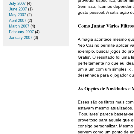
provedor específico, determin
July 2007
(4)
Sem isso, ficamos dependent
June 2007
(1)
gosto pessoal. A satisfação 
May 2007
(2)
April 2007
(2)
Como Juntar Vários Filtros
March 2007
(4)
February 2007
(4)
January 2007
(3)
A magia acontece mesmo qua
Yep Casino permite aplicar vá
exemplo, buscar jogos do prov
Grátis'. O resultado foi uma 
perfeitamente no que eu ideali
um a um com um simples 'x'. A
desenhada para o jogador qu
As Opções de Novidades e 
Esses são os filtros mais com
estavam mesmo atualizados. A
'Populares' parece basear-s
proveitoso para aquele que q
consigo personalizar. Mesmo
servem como um ponto de ent