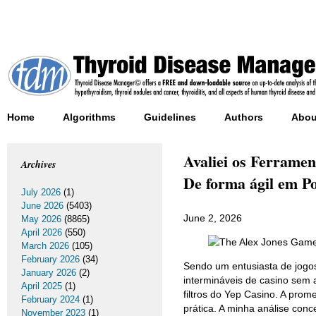
Home
Algorithms
Guidelines
Authors
Abou
Avaliei os Ferramen
Archives
De forma ágil em P
July 2026
(1)
June 2026
(5403)
June 2, 2026
May 2026
(8865)
April 2026
(550)
March 2026
(105)
February 2026
(34)
Sendo um entusiasta de jogos
January 2026
(2)
intermináveis de casino sem 
April 2025
(1)
filtros do Yep Casino. A pro
February 2024
(1)
prática. A minha análise con
November 2023
(1)