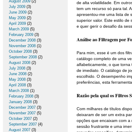
August 2009
(2)
de alta volatilidade. Em out
July 2009
(3)
tem um recurso só para tal. As
June 2009
(2)
apresentou-me uma lista de 
May 2009
(2)
superior valor. Este estilo 
April 2009
(2)
e quer gerir o desafio da ses
March 2009
(5)
February 2009
(3)
Análise ao Filtragem por F
December 2008
(3)
November 2008
(1)
October 2008
(3)
Para mim, esse é um dos filt
September 2008
(2)
catálogo completo de uma vez
August 2008
(2)
alfabeticamente, o que torna 
July 2008
(3)
de imediato. O catálogo de j
June 2008
(2)
escolhido. O desempenho im
May 2008
(3)
preferências, esta ferramen
April 2008
(3)
March 2008
(1)
Razão pela qual os Filtros
February 2008
(3)
January 2008
(3)
December 2007
(3)
Com milhares de títulos dispo
November 2007
(5)
deixaram de ser um extra pa
October 2007
(2)
opções que encaixam com a n
September 2007
(4)
sessão frustrante e uma imer
August 2007
(3)