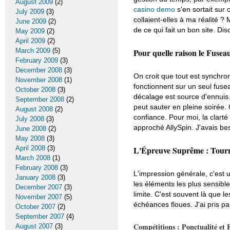
August 2009
(2)
casino demo
s'en sortait sur 
July 2009
(3)
collaient-elles à ma réalité 
June 2009
(2)
de ce qui fait un bon site. Di
May 2009
(2)
April 2009
(2)
March 2009
(5)
Pour quelle raison le Fusea
February 2009
(3)
December 2008
(3)
On croit que tout est synchro
November 2008
(1)
fonctionnent sur un seul fuse
October 2008
(3)
décalage est source d'ennuis.
September 2008
(2)
peut sauter en pleine soirée. 
August 2008
(2)
confiance. Pour moi, la clarté
July 2008
(3)
approché AllySpin. J'avais bes
June 2008
(2)
May 2008
(3)
April 2008
(3)
L'Épreuve Suprême : Tourno
March 2008
(1)
February 2008
(3)
L'impression générale, c'est u
January 2008
(3)
les éléments les plus sensibl
December 2007
(3)
limite. C'est souvent là que l
November 2007
(5)
échéances floues. J'ai pris par
October 2007
(2)
September 2007
(4)
Compétitions : Ponctualité et F
August 2007
(3)