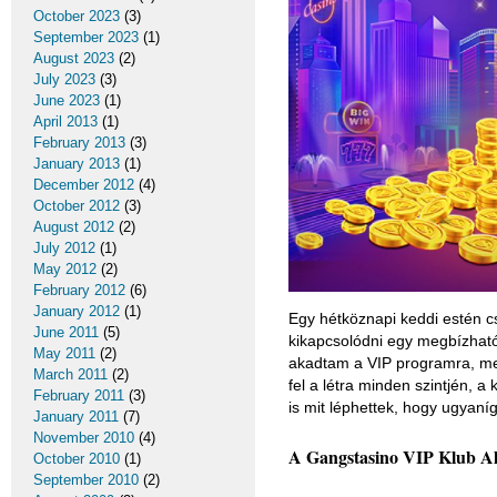
October 2023
(3)
September 2023
(1)
August 2023
(2)
July 2023
(3)
June 2023
(1)
April 2013
(1)
February 2013
(3)
January 2013
(1)
December 2012
(4)
October 2012
(3)
August 2012
(2)
July 2012
(1)
May 2012
(2)
February 2012
(6)
January 2012
(1)
Egy hétköznapi keddi estén 
June 2011
(5)
kikapcsolódni egy megbízható 
May 2011
(2)
akadtam a VIP programra, mel
March 2011
(2)
fel a létra minden szintjén, a
February 2011
(3)
is mit léphettek, hogy ugyaní
January 2011
(7)
November 2010
(4)
A Gangstasino VIP Klub Al
October 2010
(1)
September 2010
(2)