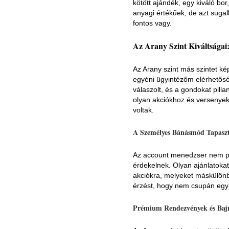
kötött ajándék, egy kiváló bo
anyagi értékűek, de azt sugal
fontos vagy.
Az Arany Szint Kiváltságai
Az Arany szint más szintet ké
egyéni ügyintézőm elérhetősé
válaszolt, és a gondokat pilla
olyan akciókhoz és versenye
voltak.
A Személyes Bánásmód Tapaszt
Az account menedzser nem pus
érdekelnek. Olyan ajánlatokat 
akciókra, melyeket máskülönb
érzést, hogy nem csupán egy
Prémium Rendezvények és Baj