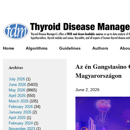
Home
Algorithms
Guidelines
Authors
Abou
Az én Gangstasino 
Archives
Magyarországon
July 2026
(1)
June 2026
(5403)
June 2, 2026
May 2026
(8865)
April 2026
(550)
March 2026
(105)
February 2026
(34)
January 2026
(2)
April 2025
(1)
February 2024
(1)
November 2023
(1)