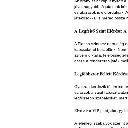
Az Arany szint kaput nyitott 
jóval nagyobb. A jutalmak köz
és utazások is előfordulnak. 
játékosokkal is méred össze
A Legfelső Szint Elérése: A P
A Platina szinthez nem elég e
kapcsolatról beszélünk. Nem 
szívem diktálja, felelősségtel
össze a rendszeres játék mell
Legtöbbször Feltett Kérdé
Gyakran kérdezik tőlem ismer
válaszok a saját tapasztalata
legfrissebb szabályokat, mer
Elvész-e a VIP pontjaim egy i
A jelenlegi szabályok szerin