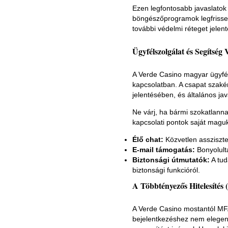
Ezen legfontosabb javaslatok 
böngészőprogramok legfrisseb
további védelmi réteget jelen
Ügyfélszolgálat és Segítsé
A Verde Casino magyar ügyfél
kapcsolatban. A csapat szaké
jelentésében, és általános java
Ne várj, ha bármi szokatlanna
kapcsolati pontok saját magu
Élő chat:
Közvetlen assziszte
E-mail támogatás:
Bonyolult
Biztonsági útmutatók:
A tud
biztonsági funkcióról.
A Többtényezős Hitelesítés
A Verde Casino mostantól MFA-
bejelentkezéshez nem elegendő