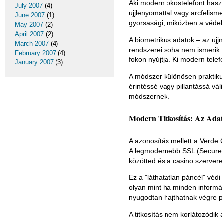
Aki modern okostelefont haszn
July 2007
(4)
ujjlenyomattal vagy arcfelis
June 2007
(1)
gyorsasági, miközben a védelm
May 2007
(2)
April 2007
(2)
A biometrikus adatok – az uj
March 2007
(4)
rendszerei soha nem ismerik 
February 2007
(4)
fokon nyújtja. Ki modern telef
January 2007
(3)
A módszer különösen praktiku
érintéssé vagy pillantássá 
módszernek.
Modern Titkosítás: Az Adat
A azonosítás mellett a Verde 
A legmodernebb SSL (Secure S
közötted és a casino szerver
Ez a "láthatatlan páncél" véd
olyan mint ha minden informá
nyugodtan hajthatnak végre p
A titkosítás nem korlátozódik 