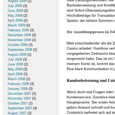
viele Zahlungsmethoden, die i
August 2009
(2)
Banküberweisung und Kreditka
July 2009
(3)
sind Sofort-Überweisungsdien
June 2009
(2)
Höchstbeträge für Transaktio
May 2009
(2)
April 2009
(2)
Spieler, die höhere Summen 
March 2009
(5)
February 2009
(3)
Der Auszahlungsprozess im Fo
December 2008
(3)
November 2008
(1)
Weit entscheidender als die Ei
October 2008
(3)
Casino arbeitet. Gambiva ver
September 2008
(2)
vorgegebenen Zeitraums bearbe
August 2008
(2)
eingereicht habe. Das ist ei
July 2008
(3)
meinem Konto ist, kommt dara
June 2008
(2)
Eine klare Kommunikation in 
May 2008
(3)
April 2008
(3)
March 2008
(1)
Kundenbetreuung und Unte
February 2008
(3)
January 2008
(3)
Wenn doch mal Fragen oder P
December 2007
(3)
Kundenservice. Gambiva biete
November 2007
(5)
Hauptsprache. Der erster Anla
October 2007
(2)
geben Antwort schnell und komp
September 2007
(4)
Zusätzlich befindet sich auf
August 2007
(3)