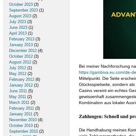
October 2023
(3)
September 2023
(1)
August 2023
(2)
July 2023
(3)
June 2023
(1)
April 2013
(1)
February 2013
(3)
January 2013
(1)
December 2012
(4)
October 2012
(3)
August 2012
(2)
Bei meiner Nachforschung na
July 2012
(1)
https://gambiva.eu.com/de-de
May 2012
(2)
Mittelpunkt. Die Seite erschei
February 2012
(6)
Glücksspielseite, sondern al
January 2012
(1)
Casino vereint ein echtes Ge
June 2011
(5)
gewissenhaft zusammengestel
May 2011
(2)
March 2011
(2)
Kombination aus lokaler Ausri
February 2011
(3)
January 2011
(7)
Zahlungen: Schnell und pr
November 2010
(4)
October 2010
(1)
Die Handhabung meines Konto
September 2010
(2)