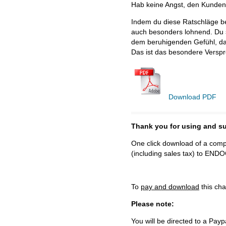
Hab keine Angst, den Kundens
Indem du diese Ratschläge bef
auch besonders lohnend. Du s
dem beruhigenden Gefühl, dass
Das ist das besondere Verspr
Download PDF
Thank you for using and
One click download of a compl
(including sales tax) to 
To
pay and download
this cha
Please note:
You will be directed to a Payp