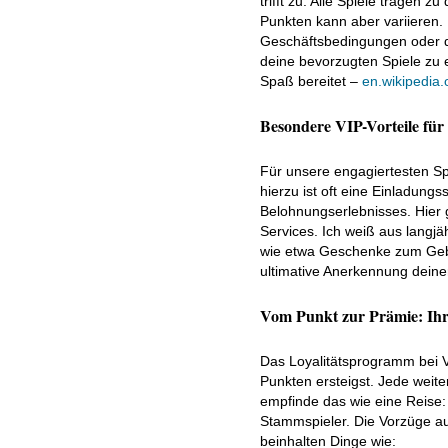
trifft zu: Alle Spiele tragen
Punkten kann aber variieren. M
Geschäftsbedingungen oder di
deine bevorzugten Spiele zu 
Spaß bereitet –
en.wikipedia.
Besondere VIP-Vorteile für
Für unsere engagiertesten Spi
hierzu ist oft eine Einladung
Belohnungserlebnisses. Hier
Services. Ich weiß aus langj
wie etwa Geschenke zum Gebu
ultimative Anerkennung deiner
Vom Punkt zur Prämie: Ihr
Das Loyalitätsprogramm bei Ve
Punkten ersteigst. Jede weite
empfinde das wie eine Reise
Stammspieler. Die Vorzüge au
beinhalten Dinge wie: