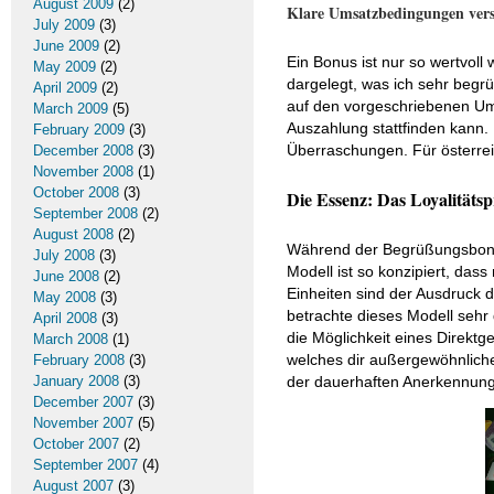
August 2009
(2)
Klare Umsatzbedingungen ver
July 2009
(3)
June 2009
(2)
Ein Bonus ist nur so wertvoll
May 2009
(2)
dargelegt, was ich sehr begrüß
April 2009
(2)
auf den vorgeschriebenen Ums
March 2009
(5)
Auszahlung stattfinden kann.
February 2009
(3)
Überraschungen. Für österreic
December 2008
(3)
November 2008
(1)
October 2008
(3)
Die Essenz: Das Loyalität
September 2008
(2)
August 2008
(2)
Während der Begrüßungsbonus 
July 2008
(3)
Modell ist so konzipiert, das
June 2008
(2)
Einheiten sind der Ausdruck d
May 2008
(3)
betrachte dieses Modell sehr 
April 2008
(3)
die Möglichkeit eines Direkt
March 2008
(1)
welches dir außergewöhnlich
February 2008
(3)
January 2008
(3)
der dauerhaften Anerkennung
December 2007
(3)
November 2007
(5)
October 2007
(2)
September 2007
(4)
August 2007
(3)