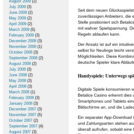
August 2009
(2)
July 2009
(3)
Seit dem neuen Glücksspielsta
June 2009
(2)
zuverlässigen Anbietern, die
May 2009
(2)
Stelle positioniert sich Betali
April 2009
(2)
mit wahrer Spielspannung. Di
March 2009
(5)
Regeln ablaufen kann.
February 2009
(3)
December 2008
(3)
Der Ansatz ist auf ein intuiti
November 2008
(1)
selbst für Neulinge leicht ve
October 2008
(3)
Möglichkeiten. Diese Kombinat
September 2008
(2)
deutsche Spieler klare Abläuf
August 2008
(2)
July 2008
(3)
Handyspiele: Unterwegs spi
June 2008
(2)
May 2008
(3)
April 2008
(3)
Digitale Spiele konsumieren w
March 2008
(1)
Betalice Casino erkennt dies 
February 2008
(3)
Smartphones und Tablets einw
January 2008
(3)
Bildschirme an, und die Lade
December 2007
(3)
November 2007
(5)
Ein separater App-Download is
October 2007
(2)
und Zahlungsarten stehen auc
September 2007
(4)
überall aufrufen, sobald eine
August 2007
(3)