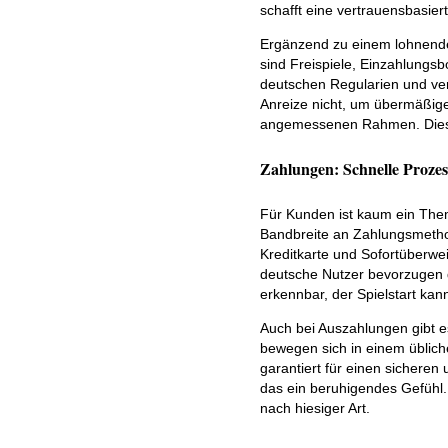
schafft eine vertrauensbasie
Ergänzend zu einem lohnende
sind Freispiele, Einzahlungsb
deutschen Regularien und ver
Anreize nicht, um übermäßiges
angemessenen Rahmen. Diese
Zahlungen: Schnelle Prozes
Für Kunden ist kaum ein Them
Bandbreite an Zahlungsmethod
Kreditkarte und Sofortüberwei
deutsche Nutzer bevorzugen d
erkennbar, der Spielstart ka
Auch bei Auszahlungen gibt e
bewegen sich in einem üblich
garantiert für einen sicheren 
das ein beruhigendes Gefühl.
nach hiesiger Art.