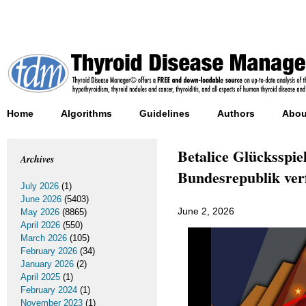
Home
Algorithms
Guidelines
Authors
Abou
Betalice Glücksspie
Archives
Bundesrepublik ver
July 2026
(1)
June 2026
(5403)
June 2, 2026
May 2026
(8865)
April 2026
(550)
March 2026
(105)
February 2026
(34)
January 2026
(2)
April 2025
(1)
February 2024
(1)
November 2023
(1)