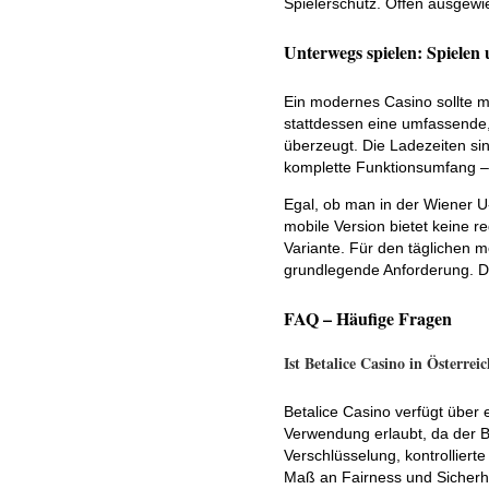
Spielerschutz. Offen ausgewi
Unterwegs spielen: Spielen 
Ein modernes Casino sollte mo
stattdessen eine umfassende
überzeugt. Die Ladezeiten si
komplette Funktionsumfang – 
Egal, ob man in der Wiener U-
mobile Version bietet keine r
Variante. Für den täglichen m
grundlegende Anforderung. Die
FAQ – Häufige Fragen
Ist Betalice Casino in Österre
Betalice Casino verfügt über e
Verwendung erlaubt, da der Be
Verschlüsselung, kontrolliert
Maß an Fairness und Sicherhe