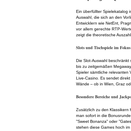
Ein überfüllter Spielekatalog 
Auswahl, die sich an den Vorl
Entwicklern wie NetEnt, Pragm
vor allem gerechte RTP-Werte 
zeigt die theoretische Auszahl
Slots und Tischspiele im Fokus
Die Slot-Auswahl beschränkt si
bis zu zeitgemäßen Megaways-S
Spieler sämtliche relevanten
Live-Casino. Es sendet direkt
Wände – ob in Wien, Graz od
Besondere Bereiche und Jackp
Zusätzlich zu den Klassikern 
man sofort in die Bonusrunde
"Sweet Bonanza" oder "Gates 
stehen diese Games hoch im K