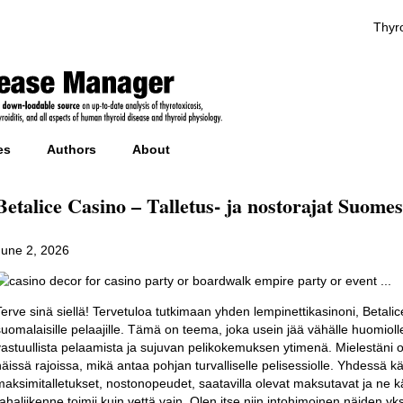
Thyro
es
Authors
About
Betalice Casino – Talletus- ja nostorajat Suome
June 2, 2026
Terve sinä siellä! Tervetuloa tutkimaan yhden lempinettikasinoni, Betalice
suomalaisille pelaajille. Tämä on teema, joka usein jää vähälle huomiolle
vastuullista pelaamista ja sujuvan pelikokemuksen ytimenä. Mielestäni on
näissä rajoissa, mikä antaa pohjan turvalliselle pelisessiolle. Yhdessä k
maksimitalletukset, nostonopeudet, saatavilla olevat maksutavat ja ne k
rahaliikenne toimii kuin vettä vain. Olen itse niin intohimoinen näiden yks