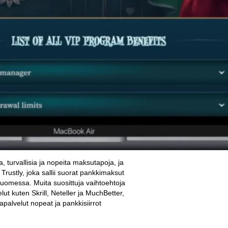
 turvallisia ja nopeita maksutapoja, ja
Trustly, joka sallii suorat pankkimaksut
u Suomessa. Muita suosittuja vaihtoehtoja
lut kuten Skrill, Neteller ja MuchBetter,
kapalvelut nopeat ja pankkisiirrot