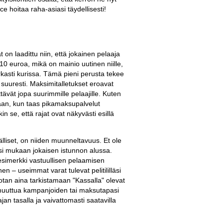
e hoitaa raha-asiasi täydellisesti!
t on laadittu niin, että jokainen pelaaja
 10 euroa, mikä on mainio uutinen niille,
arkasti kurissa. Tämä pieni perusta tekee
suuresti. Maksimitalletukset eroavat
ävät jopa suurimmille pelaajille. Kuten
allaan, kun taas pikamaksupalvelut
 se, että rajat ovat näkyvästi esillä
älliset, on niiden muunneltavuus. Et ole
desi mukaan jokaisen istunnon alussa.
simerkki vastuullisen pelaamisen
en – useimmat varat tulevat pelitililläsi
hotan aina tarkistamaan "Kassalla" olevat
kus muuttua kampanjoiden tai maksutapasi
jan tasalla ja vaivattomasti saatavilla