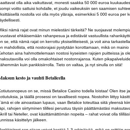
saattavat olla aika vaikuttavat, monesti saakka 50 000 euroa kuukaudess
isompi voitto sattuisi kohdalle, et joudu vaikeuksiin sen saamisen suhtee
ksittäisellä nostolla voi olla myös yläraja, esimerkiksi 5 000 euroa per ker
äydellisesti.
Miksi nämä rajat ovat minun mielestäni tärkeitä? Ne suojaavat molempia
avustavat ehkäisemään rahanpesua ja edistävät vastuullista rahankäyt
n se, että nämä rajat on kerrottu yksiselitteisesti, ja voit aina tarkastella
n mahdollista, että nostorajasi pystytään korottamaan, mikä on mainio etu v
Kehotan aina hahmottelemaan nostosi kyseisten rajojen puitteissa ja olem
maksutavoilla voi olla omakohtaiset nostonrajansa. Kuten pikapalvelui
vähemmän kuin pankkisiirrolla. Tieto on valtaa, ja nyt sinulla on sitä!
Maksun kesto ja vauhti Betalicella
Kotiutusnopeus on se, missä Betalice Casino todella loistaa! Olen itse ja
otiutuksia, ja täällä prosessi on tavallisesti nopea. Nostoihin liittyy käsitt
Tämä ei ole ainoastaan lupaus, vaan Betalice toteuttaa siitä yleensä kiin
äpi, rahojen siirtyminen tilillesi perustuu täysin päättämästäsi maksutava
Skrill tai Neteller, ovat käsittämättömän nopeita – rahat voivat olla tilil
tunnissa käsittelyn jälkeen.
Pankkisiirrot sen sijaan voivat kestää 1-3 arkipäivää, mikä on erittäin no