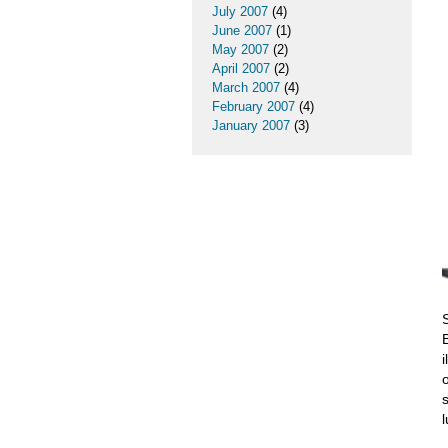
July 2007
(4)
June 2007
(1)
May 2007
(2)
April 2007
(2)
March 2007
(4)
February 2007
(4)
January 2007
(3)
s
l