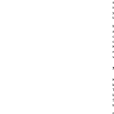
y
t
o
o
k
l