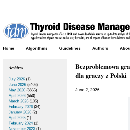
Home
Algorithms
Guidelines
Authors
Abou
Bezproblemowa gra 
Archives
dla graczy z Polski
July 2026
(1)
June 2026
(5403)
June 2, 2026
May 2026
(8865)
April 2026
(550)
March 2026
(105)
February 2026
(34)
January 2026
(2)
April 2025
(1)
February 2024
(1)
November 2023
(1)