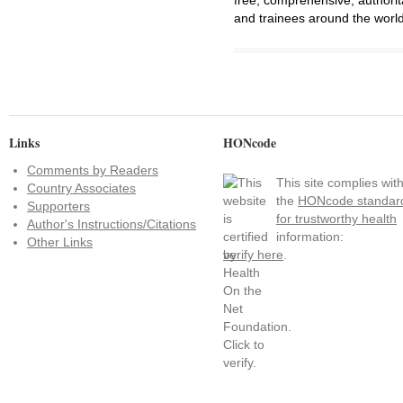
and trainees around the world
Links
HONcode
Comments by Readers
This site complies wit
Country Associates
the
HONcode standar
Supporters
for trustworthy health
Author's Instructions/Citations
information:
Other Links
verify here
.