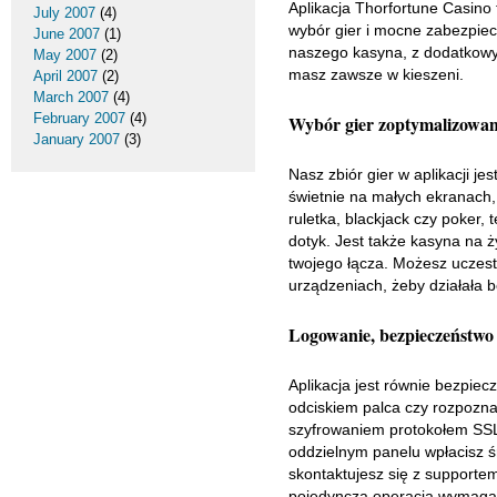
Aplikacja Thorfortune Casino 
July 2007
(4)
wybór gier i mocne zabezpie
June 2007
(1)
naszego kasyna, z dodatkowymi
May 2007
(2)
masz zawsze w kieszeni.
April 2007
(2)
March 2007
(4)
February 2007
(4)
Wybór gier zoptymalizowan
January 2007
(3)
Nasz zbiór gier w aplikacji j
świetnie na małych ekranach, 
ruletka, blackjack czy poker, 
dotyk. Jest także kasyna na
twojego łącza. Możesz uczest
urządzeniach, żeby działała b
Logowanie, bezpieczeństwo 
Aplikacja jest równie bezpiec
odciskiem palca czy rozpozn
szyfrowaniem protokołem SSL
oddzielnym panelu wpłacisz śr
skontaktujesz się z supporte
pojedyncza operacja wymaga a