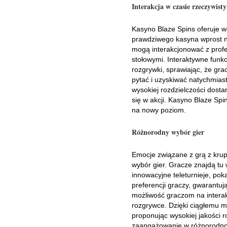
Interakcja w czasie rzeczywist
Kasyno Blaze Spins oferuje w
prawdziwego kasyna wprost na
mogą interakcjonować z profe
stołowymi. Interaktywne funkc
rozgrywki, sprawiając, że gra
pytać i uzyskiwać natychmias
wysokiej rozdzielczości dost
się w akcji. Kasyno Blaze Sp
na nowy poziom.
Różnorodny wybór gier
Emocje związane z grą z krup
wybór gier. Gracze znajdą tu w
innowacyjne teleturnieje, pok
preferencji graczy, gwarantu
możliwość graczom na interak
rozgrywce. Dzięki ciągłemu m
proponując wysokiej jakości 
zaangażowanie w różnorodnoś