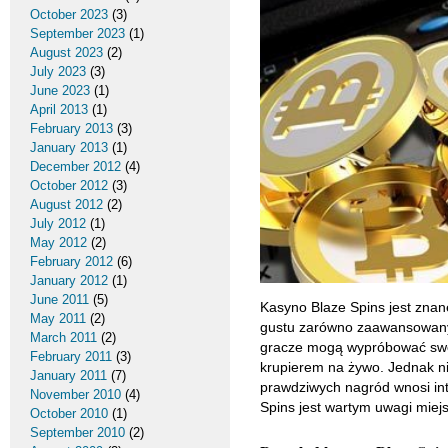
October 2023
(3)
September 2023
(1)
August 2023
(2)
July 2023
(3)
June 2023
(1)
April 2013
(1)
February 2013
(3)
January 2013
(1)
December 2012
(4)
October 2012
(3)
August 2012
(2)
July 2012
(1)
May 2012
(2)
February 2012
(6)
January 2012
(1)
June 2011
(5)
Kasyno Blaze Spins jest znan
May 2011
(2)
gustu zarówno zaawansowanym
March 2011
(2)
gracze mogą wypróbować swoj
February 2011
(3)
krupierem na żywo. Jednak ni
January 2011
(7)
prawdziwych nagród wnosi in
November 2010
(4)
Spins jest wartym uwagi miej
October 2010
(1)
September 2010
(2)