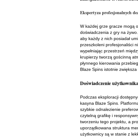
Ekspertyza profesjonalnych de
W każdej grze gracze mogą o
doświadczenia z gry na żywo. 
aby każdy z nich posiadał um
przeszkoleni profesjonaliści 
wypełniając przestrzeń międz
krupierzy tworzą gościnną atm
płynnego kierowania przebieg
Blaze Spins istotnie zwiększa
Doświadczenie użytkownika 
Podczas eksploracji dostępnych
kasyna Blaze Spins. Platform
szybkie odnalezienie prefero
czytelną grafikę i responsyw
tworzeniu tego projektu, a pr
uporządkowana struktura menu
użytkownicy są w stanie z le