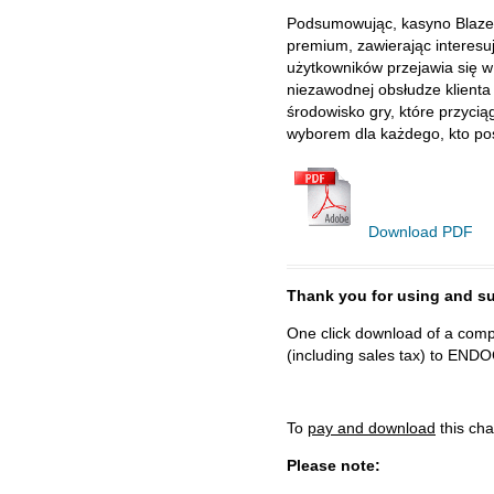
Podsumowując, kasyno Blaze S
premium, zawierając interes
użytkowników przejawia się w
niezawodnej obsłudze klienta
środowisko gry, które przyci
wyborem dla każdego, kto po
Download PDF
Thank you for using and
One click download of a compl
(including sales tax) to 
To
pay and download
this cha
Please note: