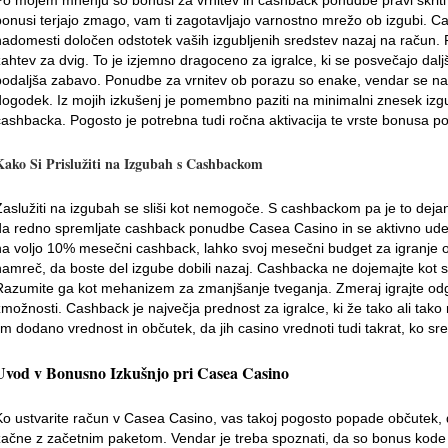
Po mojem mnenju so bonusi za vrnitev in cashback ponudbe pravi skriti
bonusi terjajo zmago, vam ti zagotavljajo varnostno mrežo ob izgubi. Ca
nadomesti določen odstotek vaših izgubljenih sredstev nazaj na račun. P
zahtev za dvig. To je izjemno dragoceno za igralce, ki se posvečajo dal
podaljša zabavo. Ponudbe za vrnitev ob porazu so enake, vendar se na
dogodek. Iz mojih izkušenj je pomembno paziti na minimalni znesek izgu
cashbacka. Pogosto je potrebna tudi ročna aktivacija te vrste bonusa 
Kako Si Prislužiti na Izgubah s Cashbackom
Zaslužiti na izgubah se sliši kot nemogoče. S cashbackom pa je to dejans
da redno spremljate cashback ponudbe Casea Casino in se aktivno udel
na voljo 10% mesečni cashback, lahko svoj mesečni budget za igranje ob
namreč, da boste del izgube dobili nazaj. Cashbacka ne dojemajte kot 
Razumite ga kot mehanizem za zmanjšanje tveganja. Zmeraj igrajte odgo
zmožnosti. Cashback je največja prednost za igralce, ki že tako ali tako
jim dodano vrednost in občutek, da jih casino vrednoti tudi takrat, ko sreč
Uvod v Bonusno Izkušnjo pri Casea Casino
Ko ustvarite račun v Casea Casino, vas takoj pogosto popade občutek, 
začne z začetnim paketom. Vendar je treba spoznati, da so bonus kode i