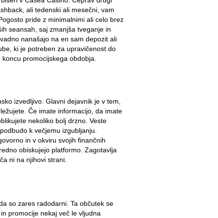
 biseri v Casea Casino. Čeprav drugi
shback, ali tedenski ali mesečni, vam
ogosto pride z minimalnimi ali celo brez
jših seansah, saj zmanjša tveganje in
vadno nanašajo na en sam depozit ali
be, ki je potreben za upravičenost do
po koncu promocijskega obdobja.
ko izvedljivo. Glavni dejavnik je v tem,
ežujete. Če imate informacijo, da imate
likujete nekoliko bolj drzno. Veste
spodbudo k večjemu izgubljanju.
vorno in v okviru svojih finančnih
 redno obiskujejo platformo. Zagotavlja
a ni na njihovi strani.
da so zares radodarni. Ta občutek se
n promocije nekaj več le vljudna