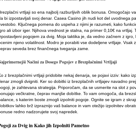
Brezplačni vrtljaji so ena najbolj razburljivih oblik bonusa. Omogočajo v
da bi izpostavljali svoj denar. Casea Casino jih nudi kot del uvodnega pa
zvestobo. Ključnega pomena do uspeha z njimi je razumeti, kako funkcio
gro ali izbor iger. Njihova vrednost je stalna, na primer 0,10€ na vrtljaj. Tu
izpostavljeni pogojem za dvig. Moja taktika je, da vedno začnem z igro,
ocenim njeno volatilnost. Modro je porabiti vse dodeljene vrtljaje. Vsak za
čeprav seveda brez finančnega tveganja zame.
Najprimernejši Načini za Dosego Pogojev z Brezplačnimi Vrtljaji
Ko z brezplačnimi vrtljaji pridobite nekaj denarja, se pojavi izziv: kako i
denar zmogli dvigniti. Ker so dobitki iz brezplačnih vrtljajev navadno pre
pogoji, je zahtevana strategija. Priporočam, da se usmerite na slot z pov
ponujajo večkratne, čeprav manjše dobítke. To vam omogoča, da brezsk
balance, s katerim boste zmogli izpolniti pogoje. Ognite se igram z skraj
dobitkov lahko brž izpraznijo vaš balance in vam otežijo izpolnitev obratov
bonuse redno nadzorujete svoj napredek.
Pogoji za Dvig in Kako jih Izpolniti Pametno