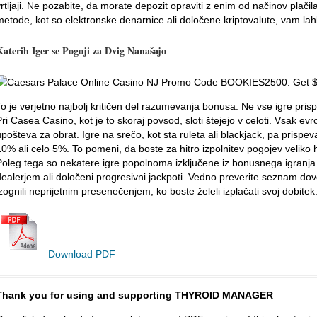
vrtljaji. Ne pozabite, da morate depozit opraviti z enim od načinov plači
metode, kot so elektronske denarnice ali določene kriptovalute, vam la
Katerih Iger se Pogoji za Dvig Nanašajo
To je verjetno najbolj kritičen del razumevanja bonusa. Ne vse igre prisp
ri Casea Casino, kot je to skoraj povsod, sloti štejejo v celoti. Vsak evro,
upošteva za obrat. Igre na srečo, kot sta ruleta ali blackjack, pa prispev
10% ali celo 5%. To pomeni, da boste za hitro izpolnitev pogojev veliko h
Poleg tega so nekatere igre popolnoma izključene iz bonusnega igranja.
dealerjem ali določeni progresivni jackpoti. Vedno preverite seznam dovo
izognili neprijetnim presenečenjem, ko boste želeli izplačati svoj dobitek
Download PDF
Thank you for using and supporting THYROID MANAGER