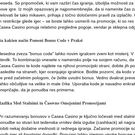
beseda. So pripomoček, ki vam razširi čas igranja, izboljša možnosti za 
nove igre. Iz mojih opazovanj je najpomembnejše, da si namenite čas z
delovati še tako mikaven, prihaja z točno določenimi pravili za izplačilo
in restrikcije glede iger – se boste lahko usmerili na promocije, ki so r
Casea Casino ponuja relativno pregledne pogoje, vendar je sklepna odg
Na kakšen način Pomeni Bonus Code v Praksi
Besedna zveza "bonus code" lahko novim igralcem zveni kot misterij. V 
številk. To kombinacijo vnesete v namensko polje na svojem računu, da
Casea Casino te kode najdete na njihovi promocijski strani, dobite jih po e
zasledite na straneh, kjer ocenjujejo igralnice. Bodite pozorni, da kodo
še pred začetnim pologom, če želite uvodni bonus. Vedno dvakrat preverite,
lahko občutljive na velike in male črke. Uporaba kode je navadno enkrat
prepričajte, da je ponudba res primerna.
Razlika Med Stalnimi in Časovno Omejenimi Promocijami
Pri razumevanju bonusov v Casea Casino je ključno ločevati med stalni
ponudbe so stvari kot tedenska vrnitev dela izgube (cashback) ali nagra
dobiti nekaj dodatne vrednosti iz rednega igranja. Začasne promocije s
novih iger ali športnimi dogodki. Ponujajo lahko izjemno visoke bonuse al