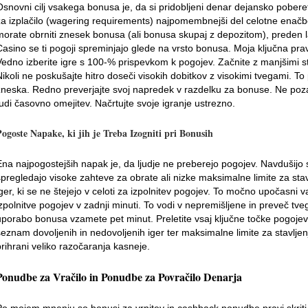
Osnovni cilj vsakega bonusa je, da si pridobljeni denar dejansko pober
za izplačilo (wagering requirements) najpomembnejši del celotne enačbe.
morate obrniti znesek bonusa (ali bonusa skupaj z depozitom), preden l
Casino se ti pogoji spreminjajo glede na vrsto bonusa. Moja ključna pra
Vedno izberite igre s 100-% prispevkom k pogojev. Začnite z manjšimi st
Nikoli ne poskušajte hitro doseči visokih dobitkov z visokimi tvegami. To
zneska. Redno preverjajte svoj napredek v razdelku za bonuse. Ne poza
tudi časovno omejitev. Načrtujte svoje igranje ustrezno.
Pogoste Napake, ki jih je Treba Izogniti pri Bonusih
Ena najpogostejših napak je, da ljudje ne preberejo pogojev. Navdušijo
spregledajo visoke zahteve za obrate ali nizke maksimalne limite za stav
iger, ki se ne štejejo v celoti za izpolnitev pogojev. To močno upočasni
izpolnitve pogojev v zadnji minuti. To vodi v nepremišljene in preveč tve
uporabo bonusa vzamete pet minut. Preletite vsaj ključne točke pogojev:
seznam dovoljenih in nedovoljenih iger ter maksimalne limite za stavlj
prihrani veliko razočaranja kasneje.
Ponudbe za Vračilo in Ponudbe za Povračilo Denarja