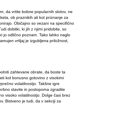
am, da vrtite bobne popularnih slotov, ne
keta, ob praznikih ali kot priznanje za
nirajo. Običajno so vezani na specifično
di dobitki, ki jih z njimi pridobite, so
 ki jo odlično poznam. Tako lahko naglo
mujen vrtljaj je izgubljena priložnost,
zpolniti zahtevane obrate, da boste ta
jeti kot bonusno gotovino z visokimi
prečno volatilnostjo. Takšne igre
rbno stavite in postopoma zgradite
no visoko volatilnostjo. Dolge časi brez
. Bistveno je tudi, da v sekciji za