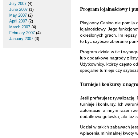
July 2007
(4)
Program lojalnościowy i pu
June 2007
(1)
May 2007
(2)
April 2007
(2)
Playjonny Casino nie pomija
March 2007
(4)
lojalnościowy. Jego funkcjon
February 2007
(4)
określonych grach. Im lepszy 
January 2007
(3)
to być szybsze zbieranie pu
Program działa w tle i wyna
lub dodatkowe nagrody z listy
Użytkownicy, którzy często o
specjalne turnieje czy szybsz
Turnieje i konkursy z nagr
Jeśli preferujesz rywalizację
turnieje i konkursy. Ich war
automacie, a innym razem zeb
dodatkowa gotówka, ale też s
Udział w takich zabawach jes
wpłacenia minimalnej kwoty w 