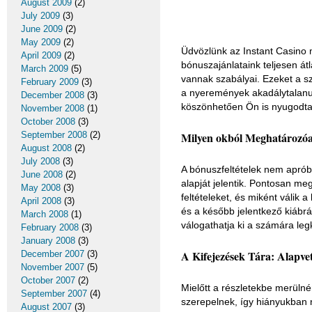
August 2009
(2)
July 2009
(3)
June 2009
(2)
May 2009
(2)
Üdvözlünk az Instant Casin
April 2009
(2)
bónuszajánlataink teljesen á
March 2009
(5)
vannak szabályai. Ezeket a s
February 2009
(3)
a nyeremények akadálytalanu
December 2008
(3)
köszönhetően Ön is nyugodtan
November 2008
(1)
October 2008
(3)
Milyen okból Meghatározó
September 2008
(2)
August 2008
(2)
July 2008
(3)
A bónuszfeltételek nem apróbe
June 2008
(2)
alapját jelentik. Pontosan me
May 2008
(3)
feltételeket, és miként válik 
April 2008
(3)
és a később jelentkező kiábrá
March 2008
(1)
válogathatja ki a számára le
February 2008
(3)
January 2008
(3)
A Kifejezések Tára: Alapve
December 2007
(3)
November 2007
(5)
October 2007
(2)
Mielőtt a részletekbe merüln
September 2007
(4)
szerepelnek, így hiányukban 
August 2007
(3)