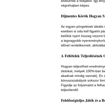
elvesznek a fiókjából. Így lén
végrehajtani képes.
Díjmentes Körök Hogyan 
Az ingyen pörgetések ideális
esetben is oda kell figyelni 
belőlük nyert összeg viszont
a legnagyobb nyereménykorlát,
idővel rendelkeznek; aktivál
A Feltételek Teljesítésének
Hogyan teljesítheti eredménye
slotokat, melyek 100%-ban be
akadnak mindig vannak). Ez a
bónuszszabályok sokszor limit
Figyelje az folyamatot a felh
teljesítendő.
Felelősségteljes Játék és a