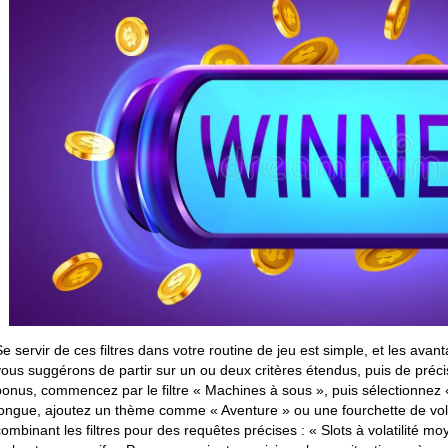
Se servir de ces filtres dans votre routine de jeu est simple, et les avan
vous suggérons de partir sur un ou deux critères étendus, puis de précise
bonus, commencez par le filtre « Machines à sous », puis sélectionnez « 
longue, ajoutez un thème comme « Aventure » ou une fourchette de vola
combinant les filtres pour des requêtes précises : « Slots à volatilité m