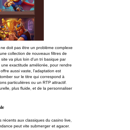
al ne doit pas être un problème complexe
une collection de nouveaux filtres de
te va plus loin d'un tri basique par
c une exactitude améliorée, pour rendre
ffre aussi vaste, l'adaptation est
tomber sur le titre qui correspond à
ns particulières ou un RTP attractif.
elle, plus fluide, et de la personnaliser
ale
us récents aux classiques du casino live,
ondance peut vite submerger et agacer.