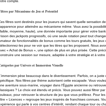
votre compte.
Filtres par Mécanisme de Jeu et Potentiel
Ces filtres sont destinés pour les joueurs qui savent quelle sensation de
l'apparence pour atteindre au mécanisme même. Vous avez la possibilité d
(faible, moyenne, haute), une donnée importante pour gérer votre bankr
frisson des jackpots progressifs, où une seule rotation peut tout changer 
amateur de fonctionnalités de bonus comme les tours gratuits, les jeux d
Sélectionnez-les pour ne voir que les titres qui les proposent. Nous avons
avec « Achat de Bonus », une option de plus en plus prisée. Cette précisi
construire une session sur mesure, adaptée à votre stratégie et à votre 
Catégories par Univers et Immersion Visuelle
L'immersion pèse beaucoup dans le divertissement. Parfois, on a juste 
spécifique. Nos filtres par thème autorisent cette escapade. Vous voule
une aventure sous-marine, voyager dans l'Égypte ancienne ou retrouver 
classiques ? Le choix est étendu et précis. Vous pouvez aussi filtrer p
rouleaux, pour retrouver la structure de jeu que vous préférez. Pour les
filtre « Licences » regroupe les jeux inspirés de franchises connues. Vou
expérience qui parle à vos centres d'intérêt, rendant chaque tour ou c