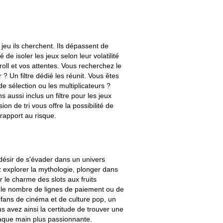
 jeu ils cherchent. Ils dépassent de
e isoler les jeux selon leur volatilité
oll et vos attentes. Vous recherchez le
? Un filtre dédié les réunit. Vous êtes
e sélection ou les multiplicateurs ?
 aussi inclus un filtre pour les jeux
on de tri vous offre la possibilité de
rapport au risque.
désir de s'évader dans un univers
z explorer la mythologie, plonger dans
le charme des slots aux fruits
ar le nombre de lignes de paiement ou de
 fans de cinéma et de culture pop, un
s avez ainsi la certitude de trouver une
haque main plus passionnante.