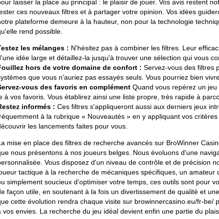
pour laisser la place au principal : le plaisir de jouer. Vos avis resten
tester ces nouveaux filtres et à partager votre opinion. Vos idées guidero
notre plateforme demeure à la hauteur, non pour la technologie techni
qu'elle rend possible.
Testez les mélanges :
N'hésitez pas à combiner les filtres. Leur effic
d'une idée large et détaillez-la jusqu'à trouver une sélection qui vous c
Fouillez hors de votre domaine de confort :
Servez-vous des filtres 
systèmes que vous n'auriez pas essayés seuls. Vous pourriez bien vivre
Servez-vous des favoris en complément
Quand vous repérez un jeu qu
e à vos favoris. Vous établirez ainsi une liste propre, très rapide à parco
Restez informés :
Ces filtres s'appliqueront aussi aux derniers jeux in
fréquemment à la rubrique « Nouveautés » en y appliquant vos critères 
découvrir les lancements faites pour vous.
La mise en place des filtres de recherche avancés sur BroWinner Casin
que nous présentons à nos joueurs belges. Nous évoluons d'une navigat
personnalisée. Vous disposez d'un niveau de contrôle et de précision n
joueur tactique à la recherche de mécaniques spécifiques, un amateur 
ou simplement soucieux d'optimiser votre temps, ces outils sont pour vou
de façon utile, en soutenant à la fois un divertissement de qualité et 
que cette évolution rendra chaque visite sur browinnercasino.eu/fr-be/ p
à vos envies. La recherche du jeu idéal devient enfin une partie du plaisi