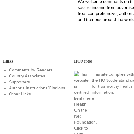
We welcome comments on this 
secure income from advertisem
free, comprehensive, authorit
and trainees around the world
Links
HONcode
Comments by Readers
This site complies wit
Country Associates
the
HONcode standar
Supporters
for trustworthy health
Author's Instructions/Citations
information:
Other Links
verify here
.