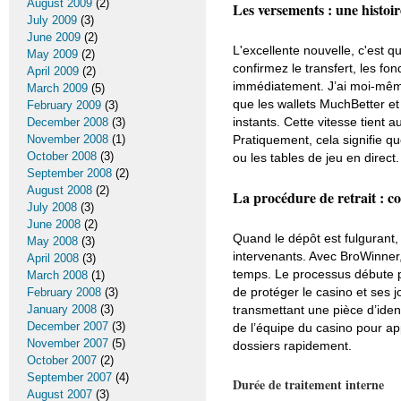
August 2009
(2)
Les versements : une histoir
July 2009
(3)
June 2009
(2)
L'excellente nouvelle, c'est
May 2009
(2)
confirmez le transfert, les f
April 2009
(2)
immédiatement. J’ai moi-même
March 2009
(5)
que les wallets MuchBetter et 
February 2009
(3)
instants. Cette vitesse tient 
December 2008
(3)
November 2008
(1)
Pratiquement, cela signifie q
October 2008
(3)
ou les tables de jeu en direct.
September 2008
(2)
August 2008
(2)
La procédure de retrait : c
July 2008
(3)
June 2008
(2)
Quand le dépôt est fulgurant,
May 2008
(3)
intervenants. Avec BroWinner, 
April 2008
(3)
temps. Le processus débute p
March 2008
(1)
de protéger le casino et ses 
February 2008
(3)
January 2008
(3)
transmettant une pièce d’ident
December 2007
(3)
de l’équipe du casino pour ap
November 2007
(5)
dossiers rapidement.
October 2007
(2)
September 2007
(4)
Durée de traitement interne
August 2007
(3)