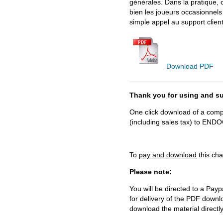
générales. Dans la pratique, 
bien les joueurs occasionnels 
simple appel au support clien
Download PDF
Thank you for using and
One click download of a compl
(including sales tax) to 
To
pay and download
this cha
Please note:
You will be directed to a Payp
for delivery of the PDF downl
download the material directl