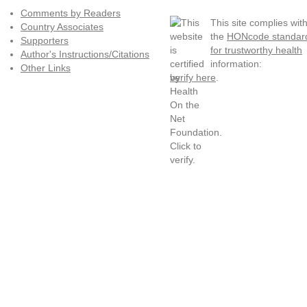
Comments by Readers
This site complies wit
Country Associates
the
HONcode standar
Supporters
for trustworthy health
Author's Instructions/Citations
information:
Other Links
verify here
.