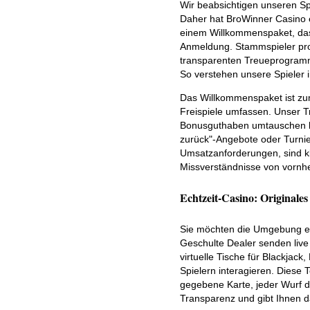
Wir beabsichtigen unseren Sp
Daher hat BroWinner Casino 
einem Willkommenspaket, das 
Anmeldung. Stammspieler prof
transparenten Treueprogramm
So verstehen unsere Spieler
Das Willkommenspaket ist zum
Freispiele umfassen. Unser Tr
Bonusguthaben umtauschen kö
zurück"-Angebote oder Turnie
Umsatzanforderungen, sind kl
Missverständnisse von vornhe
Echtzeit-Casino: Originales 
Sie möchten die Umgebung ein
Geschulte Dealer senden live 
virtuelle Tische für Blackjack
Spielern interagieren. Diese T
gegebene Karte, jeder Wurf de
Transparenz und gibt Ihnen da