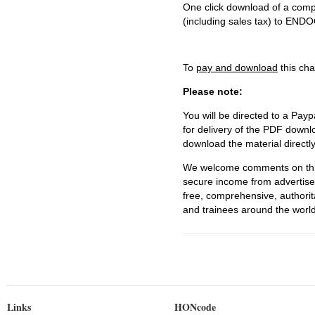
One click download of a compl
(including sales tax) to 
To
pay and download
this cha
Please note:
You will be directed to a Payp
for delivery of the PDF downl
download the material directl
We welcome comments on this 
secure income from advertisem
free, comprehensive, authorit
and trainees around the world
Links
HONcode