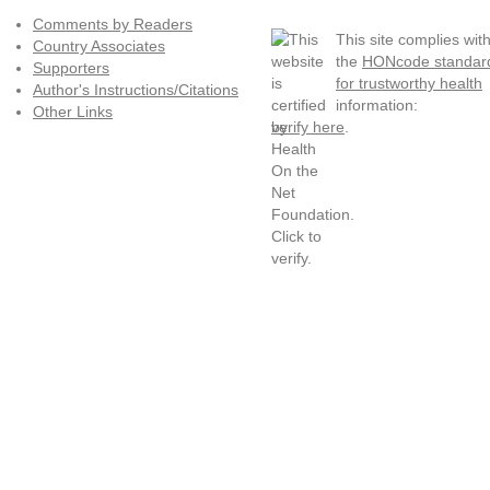
Comments by Readers
This site complies wit
Country Associates
the
HONcode standar
Supporters
for trustworthy health
Author's Instructions/Citations
information:
Other Links
verify here
.