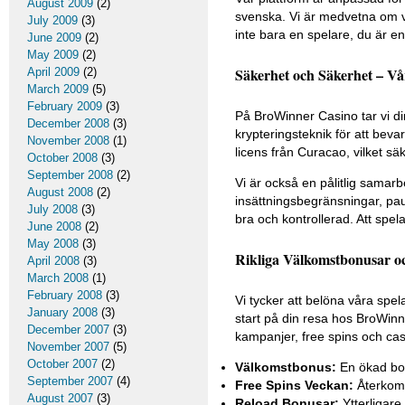
August 2009
(2)
svenska. Vi är medvetna om va
July 2009
(3)
inte bara en spelare, du är en
June 2009
(2)
May 2009
(2)
Säkerhet och Säkerhet – Vå
April 2009
(2)
March 2009
(5)
February 2009
(3)
På BroWinner Casino tar vi din
December 2008
(3)
krypteringsteknik för att bev
November 2008
(1)
licens från Curacao, vilket s
October 2008
(3)
September 2008
(2)
Vi är också en pålitlig samarbe
August 2008
(2)
insättningsbegränsningar, pausa
July 2008
(3)
bra och kontrollerad. Att spela
June 2008
(2)
May 2008
(3)
Rikliga Välkomstbonusar o
April 2008
(3)
March 2008
(1)
February 2008
(3)
Vi tycker att belöna våra spel
January 2008
(3)
start på din resa hos BroWinn
December 2007
(3)
kampanjer, free spins och ca
November 2007
(5)
October 2007
(2)
Välkomstbonus:
En ökad bonu
September 2007
(4)
Free Spins Veckan:
Återkomm
August 2007
(3)
Reload Bonusar:
Ytterligare 