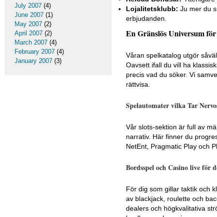
July 2007
(4)
Lojalitetsklubb:
Ju mer du s
June 2007
(1)
erbjudanden.
May 2007
(2)
En Gränslös Universum för
April 2007
(2)
March 2007
(4)
February 2007
(4)
Våran spelkatalog utgör såväl 
January 2007
(3)
Oavsett ifall du vill ha klassi
precis vad du söker. Vi samv
rättvisa.
Spelautomater vilka Tar Nervos
Vår slots-sektion är full av m
narrativ. Här finner du progr
NetEnt, Pragmatic Play och P
Bordsspel och Casino live för d
För dig som gillar taktik och k
av blackjack, roulette och bac
dealers och högkvalitativa 