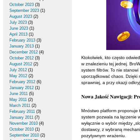
October 2023
(3)
September 2023
(1)
August 2023
(2)
July 2023
(3)
June 2023
(1)
April 2013
(1)
February 2013
(3)
January 2013
(1)
December 2012
(4)
Ktokolwiek, kto często odwied
October 2012
(3)
w znalezieniu tej jednej. Bro
August 2012
(2)
July 2012
(1)
system filtrów. To nie stanow
May 2012
(2)
uporządkować chaos. Dzięki ni
February 2012
(6)
sprawniej, a przy okazji odk
January 2012
(1)
June 2011
(5)
Nowa Jakość Nawigacji: Pr
May 2011
(2)
March 2011
(2)
Mnóstwo platform proponuje t
February 2011
(3)
system pozwala na łączenie w
January 2011
(7)
wyłącznie o wybór między „slo
November 2010
(4)
October 2010
(1)
dostawcy, z wybraną mechanik
September 2010
(2)
pozytywnym wrażeniu.