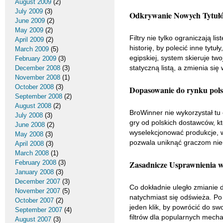
August 2009
(2)
July 2009
(3)
Odkrywanie Nowych Tytułów
June 2009
(2)
May 2009
(2)
Filtry nie tylko ograniczają 
April 2009
(2)
historię, by polecić inne tytu
March 2009
(5)
egipskiej, system skieruje t
February 2009
(3)
statyczną listą, a zmienia s
December 2008
(3)
November 2008
(1)
October 2008
(3)
Dopasowanie do rynku pols
September 2008
(2)
August 2008
(2)
BroWinner nie wykorzystał tu
July 2008
(3)
gry od polskich dostawców, 
June 2008
(2)
wyselekcjonować produkcje, w
May 2008
(3)
pozwala uniknąć graczom nieu
April 2008
(3)
March 2008
(1)
February 2008
(3)
Zasadnicze Usprawnienia w
January 2008
(3)
December 2007
(3)
Co dokładnie uległo zmianie d
November 2007
(5)
natychmiast się odświeża. Po 
October 2007
(2)
jeden klik, by powrócić do sw
September 2007
(4)
filtrów dla popularnych mech
August 2007
(3)