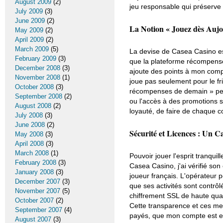
August 2009
(2)
jeu responsable qui préserve l
July 2009
(3)
June 2009
(2)
La Notion « Jouez dès Auj
May 2009
(2)
April 2009
(2)
March 2009
(5)
La devise de Casea Casino es
February 2009
(3)
que la plateforme récompense 
December 2008
(3)
ajoute des points à mon compt
November 2008
(1)
joue pas seulement pour le fr
October 2008
(3)
récompenses de demain » peu
September 2008
(2)
ou l'accès à des promotions s
August 2008
(2)
loyauté, de faire de chaque c
July 2008
(3)
June 2008
(2)
Sécurité et Licences : Un 
May 2008
(3)
April 2008
(3)
March 2008
(1)
Pouvoir jouer l'esprit tranqui
February 2008
(3)
Casea Casino, j'ai vérifié so
January 2008
(3)
joueur français. L'opérateur 
December 2007
(3)
que ses activités sont contrôl
November 2007
(5)
chiffrement SSL de haute qua
October 2007
(2)
Cette transparence et ces mes
September 2007
(4)
payés, que mon compte est en 
August 2007
(3)