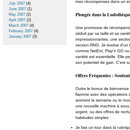
mes récompenses dans un en
July 2007
(4)
June 2007
(1)
Plongée dans la Ludothèque 
May 2007
(2)
April 2007
(2)
March 2007
(4)
Une promesse de récompense n
February 2007
(4)
séduit par sa taille et sa v
January 2007
(3)
impressionnantes, une section
version RNG. Je évolue d'un t
comme NetEnt, Play'n GO ou P
variété est essentielle. Elle 
son potentiel de gain. C'est 
Offres Fréquentes : Souten
Outre le bonus de bienvenue 
flamme avec des opérations sp
animent la semaine ou le moi
une nouvelle machine à sous,
argent, ou des offres de rec
habitudes simples :
Je fais un tour dans la rubri