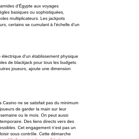
pyramides d'Égypte aux voyages
règles basiques ou sophistiquées,
les multiplicateurs. Les jackpots
urs, certains se cumulant à l'échelle d'un
re électrique d'un établissement physique
les de blackjack pour tous les budgets.
 autres joueurs, ajoute une dimension
ea Casino ne se satisfait pas du minimum
joueurs de garder la main sur leur
 la semaine ou le mois. On peut aussi
temporaire. Des liens directs vers des
essibles. Cet engagement n'est pas un
n loisir sous contrôle. Cette démarche