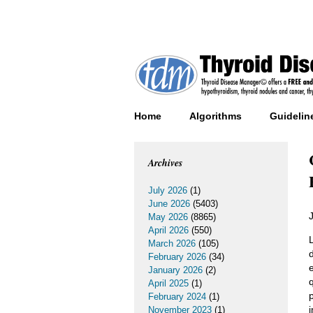
Home
Algorithms
Guidelin
Archives
July 2026
(1)
June 2026
(5403)
May 2026
(8865)
April 2026
(550)
March 2026
(105)
February 2026
(34)
January 2026
(2)
April 2025
(1)
February 2024
(1)
November 2023
(1)