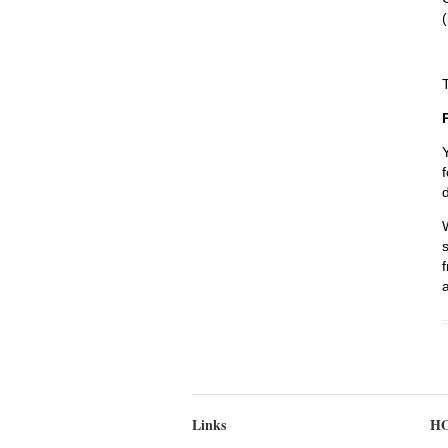
Links
HO