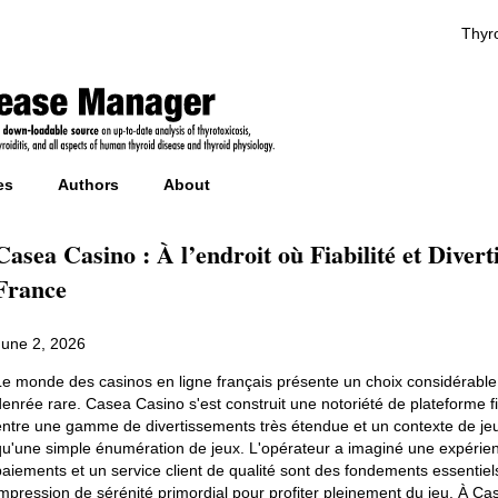
Thyro
es
Authors
About
Casea Casino : À l’endroit où Fiabilité et Diver
France
June 2, 2026
Le monde des casinos en ligne français présente un choix considérable,
denrée rare. Casea Casino s'est construit une notoriété de plateforme fi
entre une gamme de divertissements très étendue et un contexte de jeu 
qu'une simple énumération de jeux. L'opérateur a imaginé une expérienc
paiements et un service client de qualité sont des fondements essentiel
impression de sérénité primordial pour profiter pleinement du jeu. À Ca