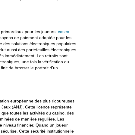
es primordiaux pour les joueurs.
casea
moyens de paiement adaptée pour les
e des solutions électroniques populaires
lut aussi des portefeuilles électroniques
ités immédiatement. Les retraits sont
roniques, une fois la vérification du
init de brosser le portrait d'un
tation européenne des plus rigoureuses.
s Jeux (ANJ). Cette licence représente
 que toutes les activités du casino, des
examinées de manière régulière. Les
e niveau financier. Quand un joueur
e sécurise. Cette sécurité institutionnelle