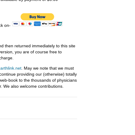
ick on-
nd then returned immediately to this site
ersion, you are of course free to
 charge.
rthlink.net
. May we note that we must
ntinue providing our (otherwise) totally
 web-book to the thousands of physicians
r. We also welcome contributions.