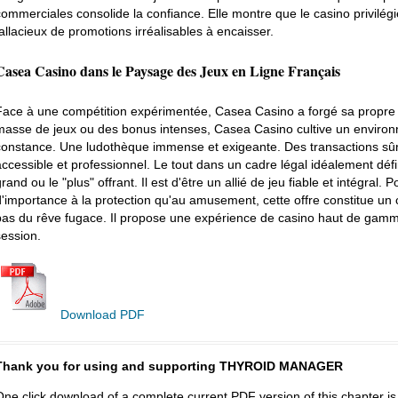
commerciales consolide la confiance. Elle montre que le casino privilégie 
fallacieux de promotions irréalisables à encaisser.
Casea Casino dans le Paysage des Jeux en Ligne Français
Face à une compétition expérimentée, Casea Casino a forgé sa propre c
masse de jeux ou des bonus intenses, Casea Casino cultive un enviro
constance. Une ludothèque immense et exigeante. Des transactions sûres
accessible et professionnel. Le tout dans un cadre légal idéalement défini.
rand ou le "plus" offrant. Il est d'être un allié de jeu fiable et intégral.
d'importance à la protection qu'au amusement, cette offre constitue un 
pas du rêve fugace. Il propose une expérience de casino haut de gamme 
session.
Download PDF
Thank you for using and supporting THYROID MANAGER
One click download of a complete current PDF version of this chapter i