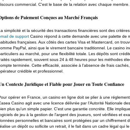
discours commercial. C'est le base de la relation avec chaque membre.
Options de Paiement Conçues au Marché Français
La simplicité et la sécurité des transactions financières sont des critèr
email de support
Casino répond à cette demande avec une palette de 
habitudes françaises. Aux côtés des cartes Visa et Mastercard, on trouv
comme PayPal, ainsi que le virement bancaire traditionnel. Le casino inc
particuliers au marché, pour une flexibilité totale. Les dépôts sont créd
traités rapidement, souvent sous 24 à 48 heures pour les méthodes élect
compte terminée. Cette efficacité, associée à l'absence de frais cachés, f
opérateur crédible et professionnel.
Un Contexte Juridique et Fiable pour Jouer en Toute Confiance
Pour opérer en France, un casino en ligne doit se plier à une réglemen
Casea Casino agit avec une licence délivrée par l'Autorité Nationale de
bien plus qu'un simple papier. C'est une garantie concrète. Elle implique
logiciels de jeu à la gestion de l'argent des joueurs, sont vérifiées et 
données personnelles et bancaires sont protégées par un chiffrement d
éalise un dépôt ou sollicite un retrait, il le fait dans un cadre légal qui l