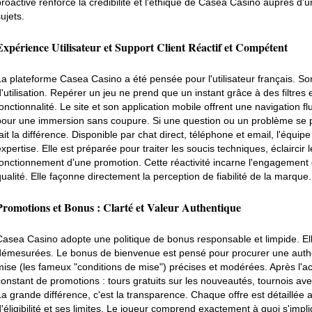
proactive renforce la crédibilité et l'éthique de Casea Casino auprès d'u
ujets.
Expérience Utilisateur et Support Client Réactif et Compétent
La plateforme Casea Casino a été pensée pour l'utilisateur français. Son 
d'utilisation. Repérer un jeu ne prend que un instant grâce à des filtres 
onctionnalité. Le site et son application mobile offrent une navigation fl
pour une immersion sans coupure. Si une question ou un problème se pr
fait la différence. Disponible par chat direct, téléphone et email, l'équ
xpertise. Elle est préparée pour traiter les soucis techniques, éclaircir 
fonctionnement d'une promotion. Cette réactivité incarne l'engagemen
qualité. Elle façonne directement la perception de fiabilité de la marque.
Promotions et Bonus : Clarté et Valeur Authentique
Casea Casino adopte une politique de bonus responsable et limpide. E
démesurées. Le bonus de bienvenue est pensé pour procurer une authe
mise (les fameux "conditions de mise") précises et modérées. Après l'acc
constant de promotions : tours gratuits sur les nouveautés, tournois av
La grande différence, c'est la transparence. Chaque offre est détaillée a
d'éligibilité et ses limites. Le joueur comprend exactement à quoi s'impli