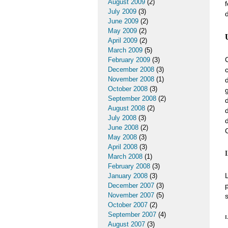
August 2009
(2)
July 2009
(3)
June 2009
(2)
May 2009
(2)
April 2009
(2)
March 2009
(5)
February 2009
(3)
December 2008
(3)
November 2008
(1)
October 2008
(3)
September 2008
(2)
August 2008
(2)
July 2008
(3)
June 2008
(2)
May 2008
(3)
April 2008
(3)
March 2008
(1)
February 2008
(3)
January 2008
(3)
December 2007
(3)
November 2007
(5)
October 2007
(2)
September 2007
(4)
L
August 2007
(3)