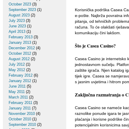
October 2023
(3)
September 2023
(1)
Korisnička podrška Casea Casi
August 2023
(2)
e-pošte. Najbrža povratna inf
July 2023
(3)
pitanja, od tehničkih problem
June 2023
(1)
računa. To će olakšati rješav
April 2013
(1)
komunikaciju čini lakšom.
February 2013
(3)
January 2013
(1)
Što je Casea Casino?
December 2012
(4)
October 2012
(3)
Casea Casino je internetsko k
August 2012
(2)
July 2012
(1)
jednostavnom sučelju. Platfor
May 2012
(2)
zaštite igrača. Njen katalog ig
February 2012
(6)
tijek igre. Casea se namjerav
January 2012
(1)
s jasnim uvjetima i hitrom po
June 2011
(5)
May 2011
(2)
Zaključna razmatranja o C
March 2011
(2)
February 2011
(3)
Casea Casino se nameće kao r
January 2011
(7)
raznolike ponude igara te jas
November 2010
(4)
October 2010
(1)
plaćanja i korisne podrške či
September 2010
(2)
potencijalnim korisnicima sav