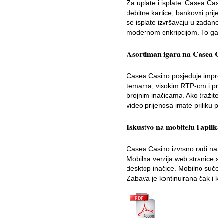
Za uplate i isplate, Casea Ca
debitne kartice, bankovni prij
se isplate izvršavaju u zadano
modernom enkripcijom. To gara
Asortiman igara na Casea 
Casea Casino posjeduje impresi
temama, visokim RTP-om i priv
brojnim inačicama. Ako tražite
video prijenosa imate priliku p
Iskustvo na mobitelu i aplik
Casea Casino izvrsno radi na 
Mobilna verzija web stranice 
desktop inačice. Mobilno sučel
Zabava je kontinuirana čak i k