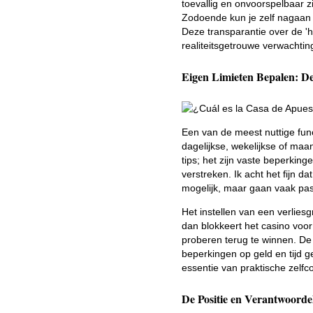
toevallig en onvoorspelbaar zi
Zodoende kun je zelf nagaan o
Deze transparantie over de 'h
realiteitsgetrouwe verwachtin
Eigen Limieten Bepalen: Dep
Een van de meest nuttige funct
dagelijkse, wekelijkse of maand
tips; het zijn vaste beperkinge
verstreken. Ik acht het fijn da
mogelijk, maar gaan vaak pas 
Het instellen van een verliesg
dan blokkeert het casino voor
proberen terug te winnen. De
beperkingen op geld en tijd ge
essentie van praktische zelfco
De Positie en Verantwoorde