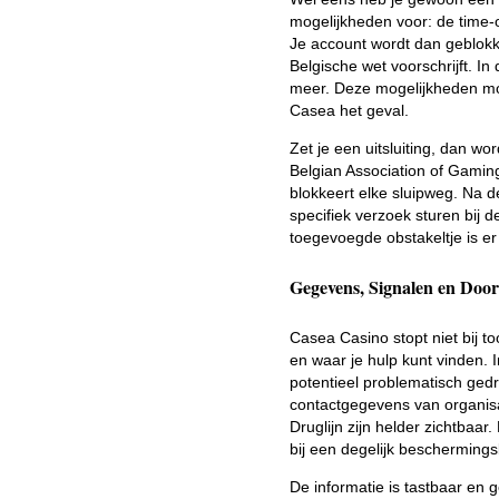
mogelijkheden voor: de time-o
Je account wordt dan geblokke
Belgische wet voorschrijft. In
meer. Deze mogelijkheden moet
Casea het geval.
Zet je een uitsluiting, dan wo
Belgian Association of Gami
blokkeert elke sluipweg. Na 
specifiek verzoek sturen bij de
toegevoegde obstakeltje is er
Gegevens, Signalen en Doo
Casea Casino stopt niet bij to
en waar je hulp kunt vinden.
potentieel problematisch gedr
contactgegevens van organis
Druglijn zijn helder zichtbaar.
bij een degelijk beschermings
De informatie is tastbaar en 