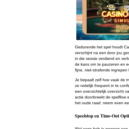
Gedurende het spel houdt Case
verschijnt na een door jou gese
in die sessie verdiend en ve
de kans om te pauzeren en e
fijne, niet-strafende ingrepen
Je bepaalt zelf hoe vaak de 
ze redelijk frequent in te conf
een overzichtelijk overzicht 
actie doorbreekt de spelflow 
het oude raad: neem even ee
Speelstop en Time-Out Opti
Wel eens heb je gewoon een l