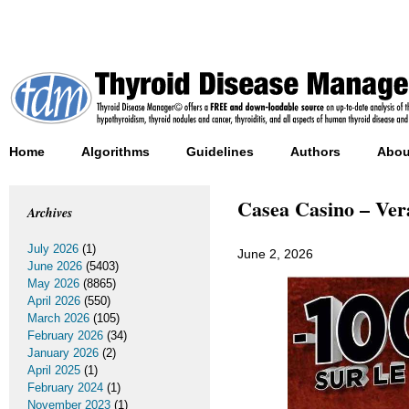
Home
Algorithms
Guidelines
Authors
Abou
Casea Casino – Vera
Archives
July 2026
(1)
June 2, 2026
June 2026
(5403)
May 2026
(8865)
April 2026
(550)
March 2026
(105)
February 2026
(34)
January 2026
(2)
April 2025
(1)
February 2024
(1)
November 2023
(1)