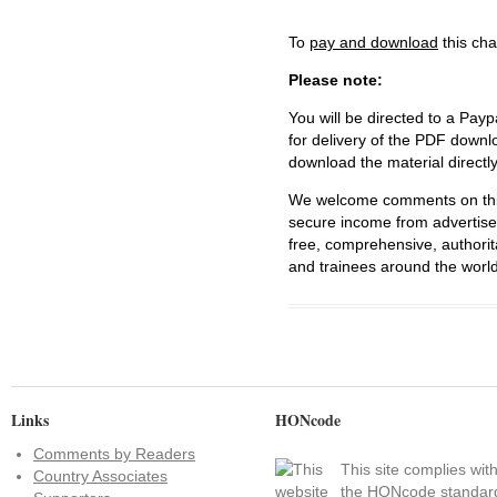
To
pay and download
this cha
Please note:
You will be directed to a Payp
for delivery of the PDF downl
download the material directl
We welcome comments on this 
secure income from advertisem
free, comprehensive, authorit
and trainees around the world
Links
HONcode
Comments by Readers
This site complies wit
Country Associates
the
HONcode standar