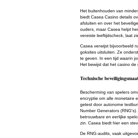
Het buitenhouden van minderjari
biedt Casea Casino details ove
afsluiten en over het beveilig
ouders, maar Casea helpt hen 
vereiste leeftijdscheck, laat 
Casea verwijst bijvoorbeeld na
goksites uitsluiten. Ze onder
te geven. In een tijd waarin 
Het bewijst dat het casino de r
Technische beveiligingsmaa
Bescherming van spelers omva
encryptie om alle monetaire e
getest door autonome testbur
Number Generators (RNG's). Als
betrouwbare en eerlijke spel
zin. Casea biedt hier een stev
De RNG-audits, vaak uitgevoe