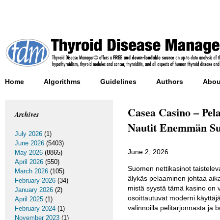
Home
Algorithms
Guidelines
Authors
Abou
Casea Casino – Pel
Archives
Nautit Enemmän S
July 2026
(1)
June 2026
(5403)
June 2, 2026
May 2026
(8865)
April 2026
(550)
Suomen nettikasinot taisteleva
March 2026
(105)
älykäs pelaaminen johtaa aika
February 2026
(34)
mistä syystä tämä kasino on 
January 2026
(2)
osoittautuvat moderni käyttäjä
April 2025
(1)
valinnoilla pelitarjonnasta ja
February 2024
(1)
November 2023
(1)