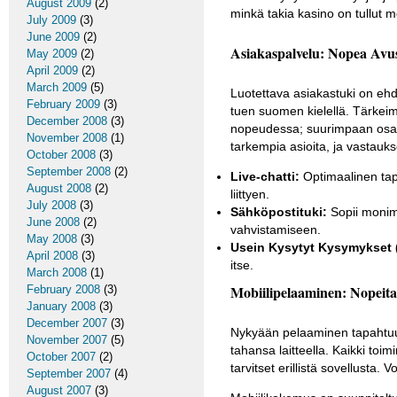
August 2009
(2)
minkä takia kasino on tullut m
July 2009
(3)
June 2009
(2)
Asiakaspalvelu: Nopea Avu
May 2009
(2)
April 2009
(2)
March 2009
(5)
Luotettava asiakastuki on eh
February 2009
(3)
tuen suomen kielellä. Tärkeimm
December 2008
(3)
nopeudessa; suurimpaan osaan
November 2008
(1)
tarkempia asioita, ja vastauks
October 2008
(3)
September 2008
(2)
Live-chatti:
Optimaalinen tapa
August 2008
(2)
liittyen.
July 2008
(3)
Sähköpostituki:
Sopii monimu
June 2008
(2)
vahvistamiseen.
May 2008
(3)
Usein Kysytyt Kysymykset 
April 2008
(3)
itse.
March 2008
(1)
Mobiilipelaaminen: Nopeita
February 2008
(3)
January 2008
(3)
December 2007
(3)
Nykyään pelaaminen tapahtuu u
November 2007
(5)
tahansa laitteella. Kaikki toimi
October 2007
(2)
tarvitset erillistä sovellusta. 
September 2007
(4)
August 2007
(3)