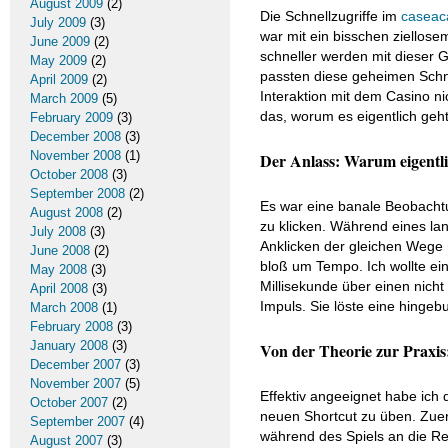
August 2009
(2)
Die Schnellzugriffe im
caseac
July 2009
(3)
war mit ein bisschen ziellose
June 2009
(2)
schneller werden mit dieser G
May 2009
(2)
passten diese geheimen Schnel
April 2009
(2)
Interaktion mit dem Casino ni
March 2009
(5)
das, worum es eigentlich geht:
February 2009
(3)
December 2008
(3)
November 2008
(1)
Der Anlass: Warum eigentl
October 2008
(3)
September 2008
(2)
Es war eine banale Beobachtun
August 2008
(2)
zu klicken. Während eines l
July 2008
(3)
Anklicken der gleichen Wege m
June 2008
(2)
bloß um Tempo. Ich wollte ein
May 2008
(3)
Millisekunde über einen nicht
April 2008
(3)
Impuls. Sie löste eine hinge
March 2008
(1)
February 2008
(3)
January 2008
(3)
Von der Theorie zur Praxis
December 2007
(3)
November 2007
(5)
Effektiv angeeignet habe ich 
October 2007
(2)
neuen Shortcut zu üben. Zuer
September 2007
(4)
während des Spiels an die Re
August 2007
(3)