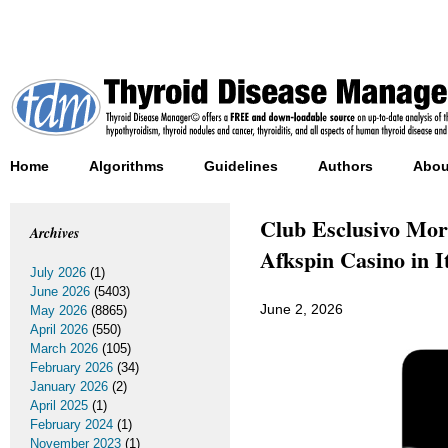
Home
Algorithms
Guidelines
Authors
Abou
Club Esclusivo Mor
Archives
Afkspin Casino in It
July 2026
(1)
June 2026
(5403)
June 2, 2026
May 2026
(8865)
April 2026
(550)
March 2026
(105)
February 2026
(34)
January 2026
(2)
April 2025
(1)
February 2024
(1)
November 2023
(1)