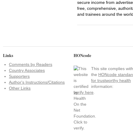
secure income from advertisem
free, comprehensive, authorit
and trainees around the world
Links
HONcode
Comments by Readers
This site complies wit
Country Associates
the
HONcode standar
Supporters
for trustworthy health
Author's Instructions/Citations
information:
Other Links
verify here
.