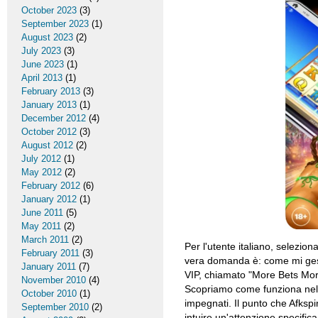
October 2023
(3)
September 2023
(1)
August 2023
(2)
July 2023
(3)
June 2023
(1)
April 2013
(1)
February 2013
(3)
January 2013
(1)
December 2012
(4)
October 2012
(3)
August 2012
(2)
July 2012
(1)
May 2012
(2)
February 2012
(6)
January 2012
(1)
June 2011
(5)
May 2011
(2)
March 2011
(2)
Per l'utente italiano, selezi
February 2011
(3)
vera domanda è: come mi gest
January 2011
(7)
VIP, chiamato "More Bets More
November 2010
(4)
Scopriamo come funziona nella p
October 2010
(1)
impegnati. Il punto che Afkspi
September 2010
(2)
intuire un'attenzione specific