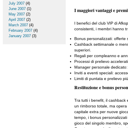
July 2007
(4)
June 2007
(1)
I maggiori vantaggi e prem
May 2007
(2)
April 2007
(2)
I benefici del club VIP di Afks
March 2007
(4)
consistenti, i membri hanno tra
February 2007
(4)
January 2007
(3)
Bonus personalizzati: offerte
Cashback settimanale o mensil
superiori.
Regali per compleanno e anniv
Processi di prelievo accelerati:
Manager personale dedicato: 
Inviti a eventi speciali: acces
Limiti di puntata e prelievo più
Restituzione e bonus persona
Tra tutti i benefit, il cashba
un rimborso totale, ma opera
capitale extra per nuove gioca
tempo, i bonus personalizzati 
gioco del singolo membro, sp