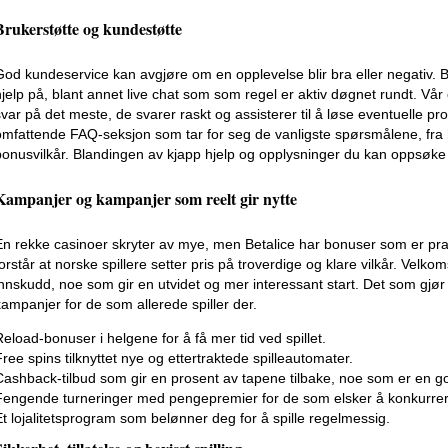
Brukerstøtte og kundestøtte
God kundeservice kan avgjøre om en opplevelse blir bra eller negativ. Be
hjelp på, blant annet live chat som som regel er aktiv døgnet rundt. Vår
svar på det meste, de svarer raskt og assisterer til å løse eventuelle pro
omfattende FAQ-seksjon som tar for seg de vanligste spørsmålene, fra h
bonusvilkår. Blandingen av kjapp hjelp og opplysninger du kan oppsøke s
Kampanjer og kampanjer som reelt gir nytte
En rekke casinoer skryter av mye, men Betalice har bonuser som er pr
forstår at norske spillere setter pris på troverdige og klare vilkår. Velko
innskudd, noe som gir en utvidet og mer interessant start. Det som gjør
kampanjer for de som allerede spiller der.
Reload-bonuser i helgene for å få mer tid ved spillet.
Free spins tilknyttet nye og ettertraktede spilleautomater.
Cashback-tilbud som gir en prosent av tapene tilbake, noe som er en g
Fengende turneringer med pengepremier for de som elsker å konkurrer
Et lojalitetsprogram som belønner deg for å spille regelmessig.