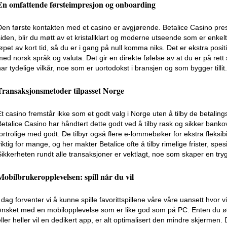
En omfattende førsteimpresjon og onboarding
Den første kontakten med et casino er avgjørende. Betalice Casino pre
siden, blir du møtt av et kristallklart og moderne utseende som er enkelt
løpet av kort tid, så du er i gang på null komma niks. Det er ekstra posi
med norsk språk og valuta. Det gir en direkte følelse av at du er på r
har tydelige vilkår, noe som er uortodokst i bransjen og som bygger tillit.
Transaksjonsmetoder tilpasset Norge
Et casino fremstår ikke som et godt valg i Norge uten å tilby de betalin
Betalice Casino har håndtert dette godt ved å tilby rask og sikker ban
fortrolige med godt. De tilbyr også flere e-lommebøker for ekstra fleksibi
iktig for mange, og her makter Betalice ofte å tilby rimelige frister, spes
Sikkerheten rundt alle transaksjoner er vektlagt, noe som skaper en tr
Mobilbrukeropplevelsen: spill når du vil
 dag forventer vi å kunne spille favorittspillene våre våre uansett hvor vi 
ønsket med en mobilopplevelse som er like god som på PC. Enten du ønsk
eller heller vil en dedikert app, er alt optimalisert den mindre skjermen. 