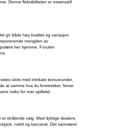
nne. Denne fleksibiliteten er essensiell
t gir både høy kvalitet og variasjon.
en imponerende mengden av
populære her hjemme. Foruten
ino.
 video-slots med intrikate bonusrunder,
nde at samme hva du foretrekker, finner
ere risiko for mer spilletid.
o et strålende valg. Med dyktige dealere,
lackjack, rulett og baccarat. Det samværet