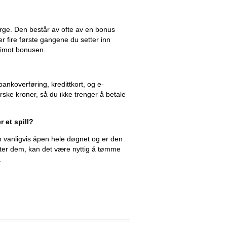
Norge. Den består av ofte av en bonus
er fire første gangene du setter inn
 imot bonusen.
ankoverføring, kredittkort, og e-
ske kroner, så du ikke trenger å betale
 et spill?
 vanligvis åpen hele døgnet og er den
kter dem, kan det være nyttig å tømme
.