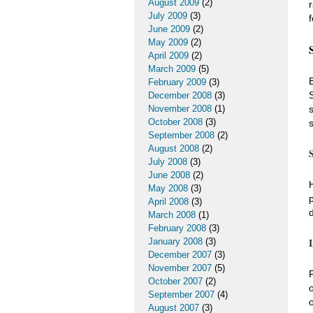
August 2009
(2)
r
July 2009
(3)
f
June 2009
(2)
May 2009
(2)
April 2009
(2)
March 2009
(5)
February 2009
(3)
December 2008
(3)
November 2008
(1)
October 2008
(3)
September 2008
(2)
August 2008
(2)
July 2008
(3)
June 2008
(2)
May 2008
(3)
April 2008
(3)
d
March 2008
(1)
February 2008
(3)
January 2008
(3)
December 2007
(3)
November 2007
(5)
October 2007
(2)
September 2007
(4)
o
August 2007
(3)