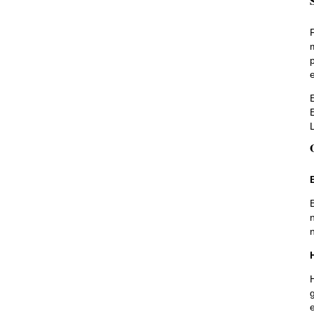
E
B
e