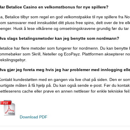
Har Betalice Casino en velkomstbonus for nye spillere?
Ja, Betalice tilbyr som regel en god velkomstpakke til nye spillere fra 
som samsvarer med innskuddet ditt pluss free spins, delt over de tre ell
penger. Husk å lese vilkårene og omsetningskravene grundig før du tar
Hva slags betalingsmetoder kan jeg benytte som nordmann?
Betalice har flere metoder som fungerer for nordmenn. Du kan benytte b
lommebøker som Skrill, Neteller og EcoPayz. Plattformen aksepterer nor
vekslingsgebyr.
Hva gjør jeg foreta meg hvis jeg har problemer med innlogging eller
Kontakt kundestøtten med en gangen via live chat på siden. Den er som
hurtigste måten å få hjelp på. Du kan også sende e-post. Før du konta
nettleserens cache eller prøve en annen nettleser for enkle tekniske feil
Download PDF