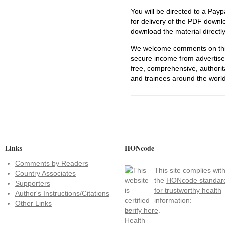
You will be directed to a Payp
for delivery of the PDF downl
download the material directl
We welcome comments on this 
secure income from advertisem
free, comprehensive, authorit
and trainees around the world
Links
HONcode
Comments by Readers
This site complies wit
Country Associates
the
HONcode standar
Supporters
for trustworthy health
Author's Instructions/Citations
information:
Other Links
verify here
.