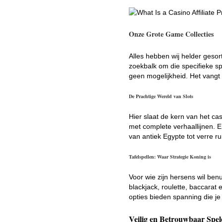
Onze Grote Game Collecties
Alles hebben wij helder gesor
zoekbalk om die specifieke sp
geen mogelijkheid. Het vangt
De Prachtige Wereld van Slots
Hier slaat de kern van het ca
met complete verhaallijnen. 
van antiek Egypte tot verre ru
Tafelspellen: Waar Strategie Koning is
Voor wie zijn hersens wil benu
blackjack, roulette, baccarat 
opties bieden spanning die je b
Veilig en Betrouwbaar Spele