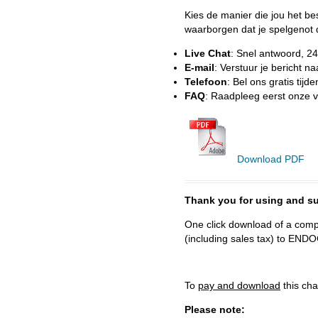
Kies de manier die jou het be
waarborgen dat je spelgenot de
Live Chat
: Snel antwoord, 24
E-mail
: Verstuur je bericht 
Telefoon
: Bel ons gratis tij
FAQ
: Raadpleeg eerst onze v
Download PDF
Thank you for using and
One click download of a compl
(including sales tax) to 
To
pay and download
this cha
Please note: