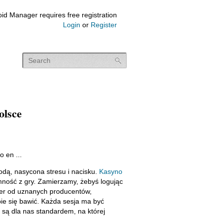
id Manager requires free registration
Login
or
Register
olsce
odą, nasycona stresu i nacisku.
Kasyno
mność z gry. Zamierzamy, żebyś logując
gier od uznanych producentów,
bie się bawić. Każda sesja ma być
 są dla nas standardem, na której