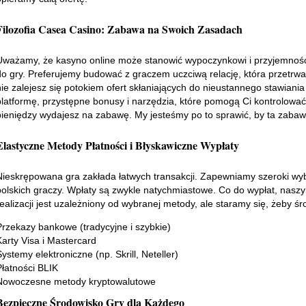
Filozofia Casea Casino: Zabawa na Swoich Zasadach
Uważamy, że kasyno online może stanowić wypoczynkowi i przyjemnoś
do gry. Preferujemy budować z graczem uczciwą relację, która przetrwa
nie zalejesz się potokiem ofert skłaniających do nieustannego stawian
platformę, przystępne bonusy i narzędzia, które pomogą Ci kontrolować g
pieniędzy wydajesz na zabawę. My jesteśmy po to sprawić, by ta zabawa
Elastyczne Metody Płatności i Błyskawiczne Wypłaty
Nieskrępowana gra zakłada łatwych transakcji. Zapewniamy szeroki w
polskich graczy. Wpłaty są zwykle natychmiastowe. Co do wypłat, naszy
realizacji jest uzależniony od wybranej metody, ale staramy się, żeby śr
Przekazy bankowe (tradycyjne i szybkie)
Karty Visa i Mastercard
Systemy elektroniczne (np. Skrill, Neteller)
Płatności BLIK
Nowoczesne metody kryptowalutowe
Bezpieczne Środowisko Gry dla Każdego