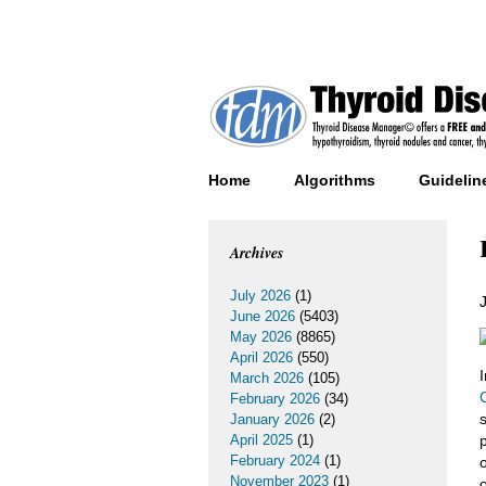
Home
Algorithms
Guidelin
Archives
July 2026
(1)
June 2026
(5403)
May 2026
(8865)
April 2026
(550)
March 2026
(105)
February 2026
(34)
January 2026
(2)
April 2025
(1)
February 2024
(1)
November 2023
(1)