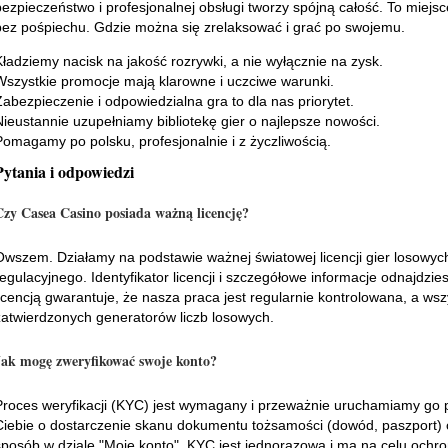
bezpieczeństwo i profesjonalnej obsługi tworzy spójną całość. To miejsc
bez pośpiechu. Gdzie można się zrelaksować i grać po swojemu.
Kładziemy nacisk na jakość rozrywki, a nie wyłącznie na zysk.
Wszystkie promocje mają klarowne i uczciwe warunki.
Zabezpieczenie i odpowiedzialna gra to dla nas priorytet.
Nieustannie uzupełniamy bibliotekę gier o najlepsze nowości.
Pomagamy po polsku, profesjonalnie i z życzliwością.
Pytania i odpowiedzi
Czy Casea Casino posiada ważną licencję?
Owszem. Działamy na podstawie ważnej światowej licencji gier losow
regulacyjnego. Identyfikator licencji i szczegółowe informacje odnajdzi
licencją gwarantuje, że nasza praca jest regularnie kontrolowana, a wsz
zatwierdzonych generatorów liczb losowych.
Jak mogę zweryfikować swoje konto?
Proces weryfikacji (KYC) jest wymagany i przeważnie uruchamiamy go 
Ciebie o dostarczenie skanu dokumentu tożsamości (dowód, paszport) 
sposób w dziale "Moje konto". KYC jest jednorazowa i ma na celu ochr