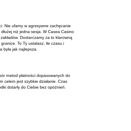
ci. Nie ufamy w agresywne zachęcanie
 dłużej niż jedna sesja. W Casea Casino
ia zakładów. Dostarczamy za to klarowną
ranice. To Ty ustalasz, ile czasu i
 była jak najlepsza.
ybór metod płatności dopasowanych do
m celem jest szybkie działanie. Czas
odki dotarły do Ciebie bez opóźnień.