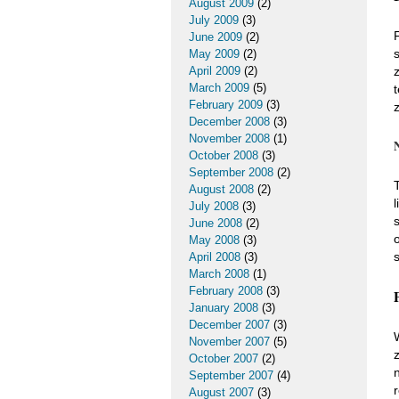
August 2009
(2)
July 2009
(3)
June 2009
(2)
May 2009
(2)
April 2009
(2)
March 2009
(5)
February 2009
(3)
December 2008
(3)
November 2008
(1)
October 2008
(3)
September 2008
(2)
August 2008
(2)
July 2008
(3)
June 2008
(2)
May 2008
(3)
April 2008
(3)
March 2008
(1)
February 2008
(3)
January 2008
(3)
December 2007
(3)
November 2007
(5)
October 2007
(2)
September 2007
(4)
August 2007
(3)