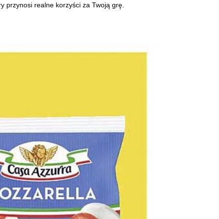
ry przynosi realne korzyści za Twoją grę.