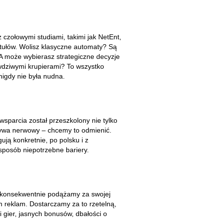
zołowymi studiami, takimi jak NetEnt,
tytułów. Wolisz klasyczne automaty? Są
 może wybierasz strategiczne decyzje
awdziwymi krupierami? To wszystko
igdy nie była nudna.
wsparcia został przeszkolony nie tylko
 bywa nerwowy – chcemy to odmienić.
ują konkretnie, po polsku i z
 sposób niepotrzebne bariery.
bo konsekwentnie podążamy za swojej
ch reklam. Dostarczamy za to rzetelną,
 gier, jasnych bonusów, dbałości o