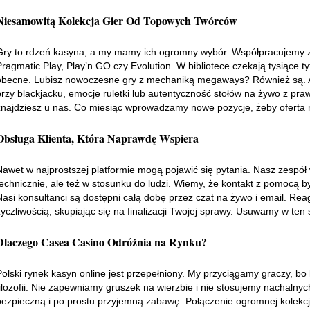
Niesamowitą Kolekcja Gier Od Topowych Twórców
Gry to rdzeń kasyna, a my mamy ich ogromny wybór. Współpracujemy z c
Pragmatic Play, Play’n GO czy Evolution. W bibliotece czekają tysiące 
obecne. Lubisz nowoczesne gry z mechaniką megaways? Również są. A
przy blackjacku, emocje ruletki lub autentyczność stołów na żywo z pr
znajdziesz u nas. Co miesiąc wprowadzamy nowe pozycje, żeby oferta n
Obsługa Klienta, Która Naprawdę Wspiera
Nawet w najprostszej platformie mogą pojawić się pytania. Nasz zespół 
technicznie, ale też w stosunku do ludzi. Wiemy, że kontakt z pomocą
Nasi konsultanci są dostępni całą dobę przez czat na żywo i email. Reag
życzliwością, skupiając się na finalizacji Twojej sprawy. Usuwamy w ten
Dlaczego Casea Casino Odróżnia na Rynku?
Polski rynek kasyn online jest przepełniony. My przyciągamy graczy, 
filozofii. Nie zapewniamy gruszek na wierzbie i nie stosujemy nachalny
bezpieczną i po prostu przyjemną zabawę. Połączenie ogromnej kolekcji