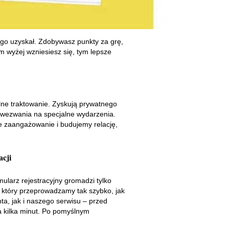
ego uzyskał. Zdobywasz punkty za grę,
m wyżej wzniesiesz się, tym lepsze
lne traktowanie. Zyskują prywatnego
 wezwania na specjalne wydarzenia.
e zaangażowanie i budujemy relację,
acji
ularz rejestracyjny gromadzi tylko
 który przeprowadzamy tak szybko, jak
a, jak i naszego serwisu – przed
 kilka minut. Po pomyślnym