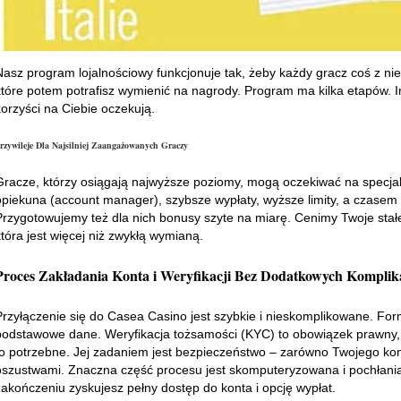
Nasz program lojalnościowy funkcjonuje tak, żeby każdy gracz coś z ni
które potem potrafisz wymienić na nagrody. Program ma kilka etapów. I
korzyści na Ciebie oczekują.
rzywileje Dla Najsilniej Zaangażowanych Graczy
Gracze, którzy osiągają najwyższe poziomy, mogą oczekiwać na specja
opiekuna (account manager), szybsze wypłaty, wyższe limity, a czasem
Przygotowujemy też dla nich bonusy szyte na miarę. Cenimy Twoje stał
która jest więcej niż zwykłą wymianą.
Proces Zakładania Konta i Weryfikacji Bez Dodatkowych Komplik
Przyłączenie się do Casea Casino jest szybkie i nieskomplikowane. Form
podstawowe dane. Weryfikacja tożsamości (KYC) to obowiązek prawny,
to potrzebne. Jej zadaniem jest bezpieczeństwo – zarówno Twojego kont
oszustwami. Znaczna część procesu jest skomputeryzowana i pochłania
zakończeniu zyskujesz pełny dostęp do konta i opcję wypłat.