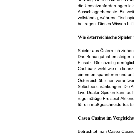
die Umsatzanforderungen leich
Ausschlaggebendste. Ein weite
vollständig, während Tischspi
beitragen. Dieses Wissen hilf
Wie österreichische Spieler
Spieler aus Österreich ziehe
Das Bonusguthaben steigert d
Einsatz. Gleichzeitig ermögli
Cashback wirkt wie ein finan
einem entspannteren und unter
Österreich üblichen verantwo
Selbstbeschränkungen. Die Au
Live-Dealer-Spielen kann auf s
regelmäßige Freispiel-Aktione
für ein maßgeschneidertes Er
Casea Casino im Vergleich
Betrachtet man Casea Casino 