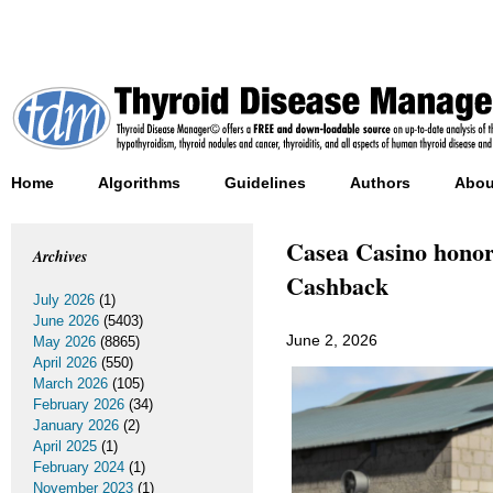
Home
Algorithms
Guidelines
Authors
Abou
Casea Casino honori
Archives
Cashback
July 2026
(1)
June 2026
(5403)
June 2, 2026
May 2026
(8865)
April 2026
(550)
March 2026
(105)
February 2026
(34)
January 2026
(2)
April 2025
(1)
February 2024
(1)
November 2023
(1)