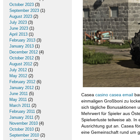
October 2023
(3)
September 2023
(1)
August 2023
(2)
July 2023
(3)
June 2023
(1)
April 2013
(1)
February 2013
(3)
January 2013
(1)
December 2012
(4)
October 2012
(3)
August 2012
(2)
July 2012
(1)
May 2012
(2)
February 2012
(6)
January 2012
(1)
June 2011
(5)
Casea
casino casea email
bau
May 2011
(2)
einmaligen Großboni zu locken
March 2011
(2)
sich tägliche Bonusaktionen 
February 2011
(3)
Mehrwert für Spieler aus Öst
January 2011
(7)
Spielverluste teilweise ab. In
November 2010
(4)
Ausrichtung gut an. Casea för
October 2010
(1)
eine Gemeinschaft rund um get
September 2010
(2)