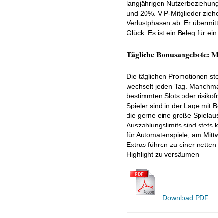
langjährigen Nutzerbeziehung
und 20%. VIP-Mitglieder zieh
Verlustphasen ab. Er übermit
Glück. Es ist ein Beleg für 
Tägliche Bonusangebote: Ma
Die täglichen Promotionen st
wechselt jeden Tag. Manchmal
bestimmten Slots oder risikof
Spieler sind in der Lage mit
die gerne eine große Spielau
Auszahlungslimits sind stets
für Automatenspiele, am Mittw
Extras führen zu einer netten
Highlight zu versäumen.
Download PDF