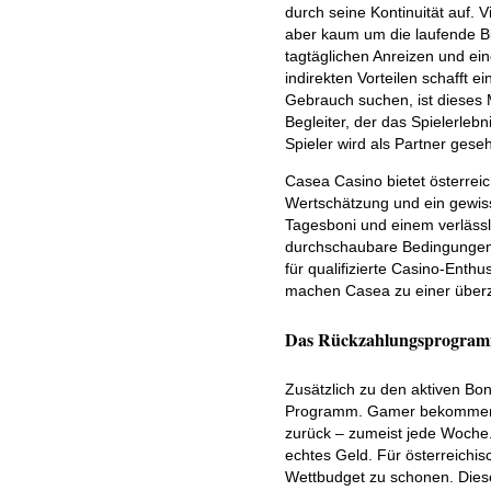
durch seine Kontinuität auf
aber kaum um die laufende B
tagtäglichen Anreizen und e
indirekten Vorteilen schafft 
Gebrauch suchen, ist dieses M
Begleiter, der das Spielerleb
Spieler wird als Partner gese
Casea Casino bietet österrei
Wertschätzung und ein gewis
Tagesboni und einem verläss
durchschaubare Bedingungen u
für qualifizierte Casino-Enth
machen Casea zu einer über
Das Rückzahlungsprogramm
Zusätzlich zu den aktiven Bo
Programm. Gamer bekommen hi
zurück – zumeist jede Woche.
echtes Geld. Für österreichis
Wettbudget zu schonen. Diese