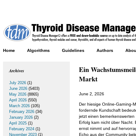
Home
Algorithms
Guidelines
Authors
Abou
Ein Wachstumsmeile
Archives
Markt
July 2026
(1)
June 2026
(5403)
June 2, 2026
May 2026
(8865)
April 2026
(550)
Der hiesige Online-Gaming-Ma
March 2026
(105)
fordernde Kundschaft bedeut
February 2026
(34)
jetzt einen bemerkenswerten 
January 2026
(2)
Erfolg kam nicht über Nacht. 
April 2025
(1)
ernst nimmt und auf hervorra
February 2024
(1)
Echo aus der Community belege
November 2023
(1)