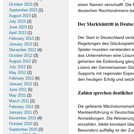
October 2023
(3)
einen Namen verschafft. Die P
September 2023
(1)
deutschen Rechtsrahmens be
August 2023
(2)
July 2023
(3)
Der Markteintritt in Deutsc
June 2023
(1)
April 2013
(1)
Der Start in Deutschland verl
February 2013
(3)
Regelungen des Glücksspielne
January 2013
(1)
Spieler mussten verstanden w
December 2012
(4)
das Unternehmen eine Lösung
October 2012
(3)
August 2012
(2)
gehörten die Einbindung gän
July 2012
(1)
Lizenz der Gemeinsamen Glüc
May 2012
(2)
Supports mit regionaler Expe
February 2012
(6)
den heutigen Erfolg und setz
January 2012
(1)
June 2011
(5)
Zahlen sprechen deutlicher 
May 2011
(2)
March 2011
(2)
Die gefeierte Wachstumsmarke
February 2011
(3)
Markteinführung in Deutschla
January 2011
(7)
November 2010
(4)
Anmeldungen. Die Aktivierungs
October 2010
(1)
einzahlen, bleibt konstant üb
September 2010
(2)
Besonders auffällig ist der 