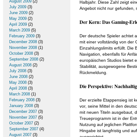
August 2009
(2)
Halbjahr. Diese Zahl zeigt e
July 2009
(3)
Angebot nicht nur gefunden,
June 2009
(2)
May 2009
(2)
Der Kern: Das Gaming-Erleb
April 2009
(2)
March 2009
(5)
Der deutsche Spieler achtet a
February 2009
(3)
December 2008
(3)
mit einer vollständig von der
November 2008
(1)
Einzahlungslimits erfüllt. Die
October 2008
(3)
Navigation, ebenfalls für Anf
September 2008
(2)
europäischen Studios bietet
August 2008
(2)
Stabilität, ausgewogene Best
July 2008
(3)
Rückmeldung.
June 2008
(2)
May 2008
(3)
Die Perspektive: Nachhalt
April 2008
(3)
March 2008
(1)
February 2008
(3)
Der erzielte Etappensieg ist
January 2008
(3)
vor, seine Mittel in den deuts
December 2007
(3)
mit neuen Titeln ausgebaut, d
November 2007
(5)
Treueprogramm ist in der Ent
October 2007
(2)
Nutzung auf jeglichen Plattf
September 2007
(4)
Hingabe ist langfristig und a
August 2007
(3)
ausgerichtet.