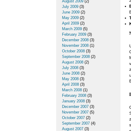
August 2009
(2)
July 2009
(3)
June 2009
(2)
May 2009
(2)
April 2009
(2)
March 2009
(5)
February 2009
(3)
December 2008
(3)
November 2008
(1)
October 2008
(3)
September 2008
(2)
August 2008
(2)
July 2008
(3)
June 2008
(2)
May 2008
(3)
April 2008
(3)
March 2008
(1)
February 2008
(3)
January 2008
(3)
December 2007
(3)
November 2007
(5)
October 2007
(2)
September 2007
(4)
August 2007
(3)