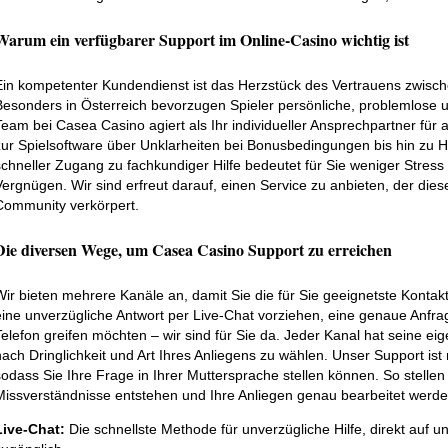
Warum ein verfügbarer Support im Online-Casino wichtig ist
Ein kompetenter Kundendienst ist das Herzstück des Vertrauens zwisch
Besonders in Österreich bevorzugen Spieler persönliche, problemlose u
Team bei Casea Casino agiert als Ihr individueller Ansprechpartner für
zur Spielsoftware über Unklarheiten bei Bonusbedingungen bis hin zu Hi
schneller Zugang zu fachkundiger Hilfe bedeutet für Sie weniger Stress
Vergnügen. Wir sind erfreut darauf, einen Service zu anbieten, der dies
Community verkörpert.
Die diversen Wege, um Casea Casino Support zu erreichen
Wir bieten mehrere Kanäle an, damit Sie die für Sie geeignetste Kont
eine unverzügliche Antwort per Live-Chat vorziehen, eine genaue Anfrag
Telefon greifen möchten – wir sind für Sie da. Jeder Kanal hat seine eig
nach Dringlichkeit und Art Ihres Anliegens zu wählen. Unser Support ist m
sodass Sie Ihre Frage in Ihrer Muttersprache stellen können. So stellen 
Missverständnisse entstehen und Ihre Anliegen genau bearbeitet werde
Live-Chat:
Die schnellste Methode für unverzügliche Hilfe, direkt auf u