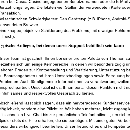
Ihren bei Casea Casino angegebenen Benutzernamen oder die E-Mail-
Bei Zahlungsfragen: Die letzten vier Stellen der verwendeten Karte od
Transaktion.
Bei technischen Schwierigkeiten: Den Gerätetyp (z.B. iPhone, Androi
verwendeten Browser.
Eine knappe, objektive Schilderung des Problems, mit etwaiger Fehler
ilfreich).
Typische Anliegen, bei denen unser Support behilflich sein kann
Unser Team ist geschult, Ihnen bei einer breiten Palette von Themen zu
beziehen sich um einige Kernbereiche, in denen wir besonders zügig u
gehören Fragen zur Kontoerstellung und Verifizierung, Unterstützung b
zu Bonusangeboten und ihren Umsatzbedingungen sowie Betreuung bei
Problemen. Auch für allgemeine Informationen zu verantwortungsvollem 
Ansprechpartner. Unser Ziel ist es, Ihnen bei all diesen Punkten nicht 
einfühlsames und respektvolles Gespräch zu bieten.
Abschließend lässt sich sagen, dass ein hervorragender Kundenservice
Möglichkeit, sondern eine Pflicht ist. Wir haben mehrere, leicht zugängl
blitzschnellen Live-Chat bis zur persönlichen Telefonhotline –, um siche
Spieler stets die Hilfe erhalten, die sie benötigen. Mit einer guten Vorbe
besonders wirkungsvoll bearbeiten. Unser freundliches und kompetentes