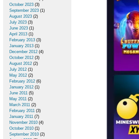
October 2023
(3)
September 2023
(1)
August 2023
(2)
July 2023
(3)
June 2023
(1)
April 2013
(1)
February 2013
(3)
January 2013
(1)
December 2012
(4)
October 2012
(3)
August 2012
(2)
July 2012
(1)
May 2012
(2)
February 2012
(6)
January 2012
(1)
June 2011
(5)
May 2011
(2)
March 2011
(2)
February 2011
(3)
January 2011
(7)
November 2010
(4)
October 2010
(1)
September 2010
(2)