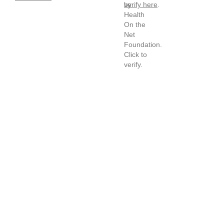
verify here
.