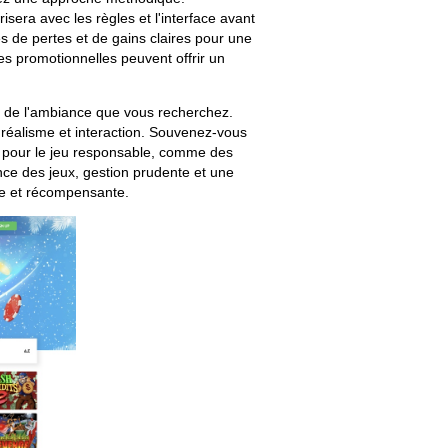
sera avec les règles et l'interface avant
tes de pertes et de gains claires pour une
s promotionnelles peuvent offrir un
rie de l'ambiance que vous recherchez.
 réalisme et interaction. Souvenez-vous
ils pour le jeu responsable, comme des
nce des jeux, gestion prudente et une
nte et récompensante.