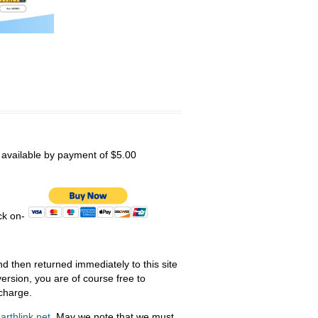
s available by payment of $5.00
ick on-
nd then returned immediately to this site
ersion, you are of course free to
 charge.
rthlink.net
. May we note that we must