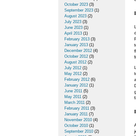
October 2023
(3)
September 2023
(1)
August 2023
(2)
July 2023
(3)
June 2023
(1)
April 2013
(1)
February 2013
(3)
January 2013
(1)
December 2012
(4)
October 2012
(3)
August 2012
(2)
July 2012
(1)
May 2012
(2)
February 2012
(6)
January 2012
(1)
June 2011
(5)
May 2011
(2)
f
March 2011
(2)
February 2011
(3)
January 2011
(7)
November 2010
(4)
October 2010
(1)
September 2010
(2)