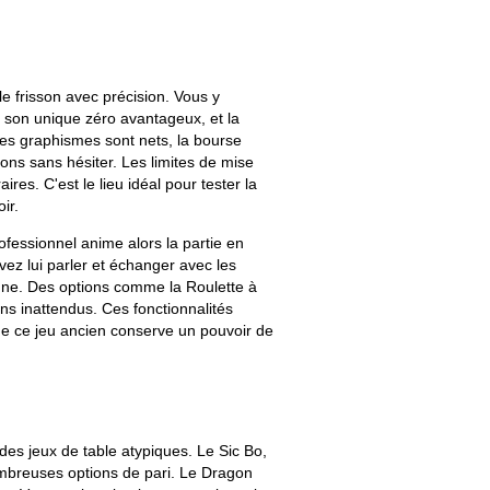
le frisson avec précision. Vous y
 son unique zéro avantageux, et la
Les graphismes sont nets, la bourse
ons sans hésiter. Les limites de mise
es. C'est le lieu idéal pour tester la
ir.
ofessionnel anime alors la partie en
vez lui parler et échanger avec les
igne. Des options comme la Roulette à
ins inattendus. Ces fonctionnalités
e ce jeu ancien conserve un pouvoir de
es jeux de table atypiques. Le Sic Bo,
nombreuses options de pari. Le Dragon