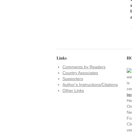
Links
HO
Comments by Readers
Country Associates
Supporters
Author's Instructions/Citations
Other Links
ve