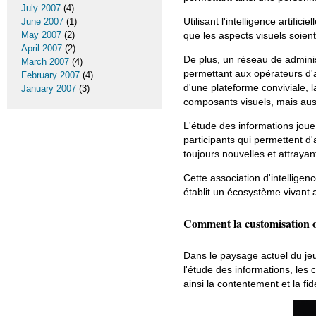
July 2007
(4)
Utilisant l'intelligence artific
June 2007
(1)
May 2007
(2)
que les aspects visuels soient
April 2007
(2)
De plus, un réseau de administ
March 2007
(4)
permettant aux opérateurs d'a
February 2007
(4)
d'une plateforme conviviale, 
January 2007
(3)
composants visuels, mais aussi
L'étude des informations joue
participants qui permettent d
toujours nouvelles et attrayan
Cette association d'intelligenc
établit un écosystème vivant
Comment la customisation op
Dans le paysage actuel du jeu,
l'étude des informations, les
ainsi la contentement et la fid