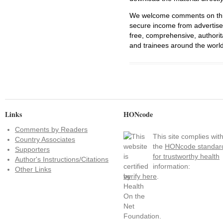
We welcome comments on this 
secure income from advertisem
free, comprehensive, authorit
and trainees around the world
Links
HONcode
Comments by Readers
This site complies wit
Country Associates
the
HONcode standar
Supporters
for trustworthy health
Author's Instructions/Citations
information:
Other Links
verify here
.