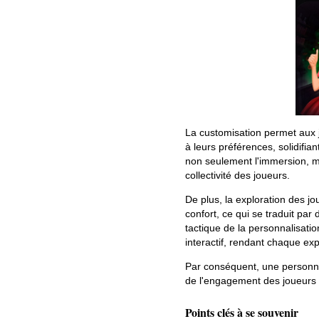
La customisation permet aux j
à leurs préférences, solidifia
non seulement l'immersion, mai
collectivité des joueurs.
De plus, la exploration des jo
confort, ce qui se traduit par 
tactique de la personnalisati
interactif, rendant chaque exp
Par conséquent, une personna
de l'engagement des joueurs 
Points clés à se souvenir