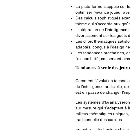
La plate-forme s'appuie sur le
optimiser l'vivance joueur av
Des calculs sophistiqués exam
thème qui s'accorde aux goûts
L'intégration de l'intelligence
divertissement sur les goûts d
Les choix thématiques satisfo
adaptés, conçus à l'design he
Les tendances prochaines, en pa
l'disponibilité, conservant ain
Tendances à venir des jeux 
Comment l'évolution technolog
de l'intelligence artificielle,
est en passe de changer l'imp
Les systèmes d'IA analyseront
sur mesure qui s'adaptent à l
milieux thématiques uniques, i
traditionnelle des casinos.
En outre, la technologie block