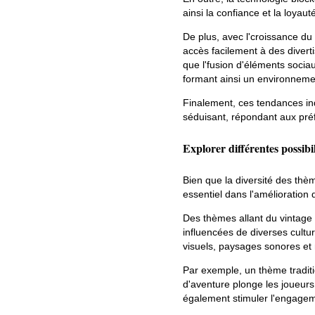
ainsi la confiance et la loyaut
De plus, avec l'croissance du
accès facilement à des diver
que l'fusion d'éléments socia
formant ainsi un environnem
Finalement, ces tendances ind
séduisant, répondant aux pré
Explorer différentes possibi
Bien que la diversité des thèm
essentiel dans l'amélioration 
Des thèmes allant du vintage 
influencées de diverses cult
visuels, paysages sonores et
Par exemple, un thème traditi
d'aventure plonge les joueurs
également stimuler l'engageme