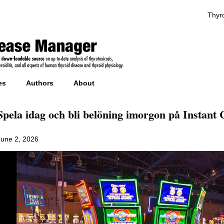
Thyro
es
Authors
About
Spela idag och bli belöning imorgon på Instant 
June 2, 2026