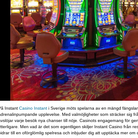
På Instant
Casino Instant
i Sverige möts spelarna av en mängd fängslan
adrenalinpumpande upplevelse. Med valmöjligheter som sträcker sig från l
avslöjar varje besök nya chanser till nöje. Casinots engagemang för 
ytterligare. Men vad är det som egentligen skiljer Instant Casino från r
bidrar till en oförglömlig spelresa och inbjuder dig att upptäcka mer om