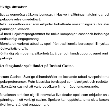
Viktiga slutsatser
Njut av generösa välkomstbonusar, inklusive insättningsmatchningar och f
spelupplevelse omedelbart.
Delta i reloadbonusar som erbjuder förbättrade omsättningskrav för åte
spänningen levande.
Gå med i lojalitetsprogrammet för unika kampanjer, cashback-belöningar oc
kontinuerligt engagemang.
Utforska ett varierat utbud av spel, från traditionella bordsspel till nysk
ögkvalitativ grafik.
Förlita dig på moderna säkerhetsåtgärder och kundsupport dygnet runt f
pelmiljö.
Det fängslande spelutbudet på Instant Casino
Instant Casino i Sverige tillhandahåller ett lockande utbud av spelalterna
spelarpreferenser. Från klassiska bordsspel som blackjack och roulette ti
säkerställer casinot att varje besökare finner något engagerande.
Variationen sträcker sig till innovativa live dealer-spel, som erbjuder 
spänningen i ett verkligt casino. Spelare kan upptäcka tema slots baser
vilket lovar ständigt engagemang.