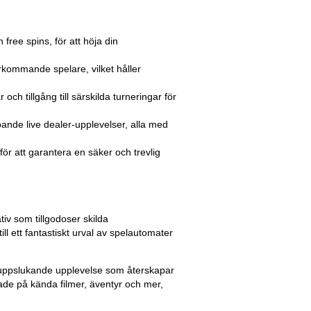
ree spins, för att höja din
rkommande spelare, vilket håller
h tillgång till särskilda turneringar för
apande live dealer-upplevelser, alla med
ör att garantera en säker och trevlig
tiv som tillgodoser skilda
ll ett fantastiskt urval av spelautomater
en uppslukande upplevelse som återskapar
ade på kända filmer, äventyr och mer,