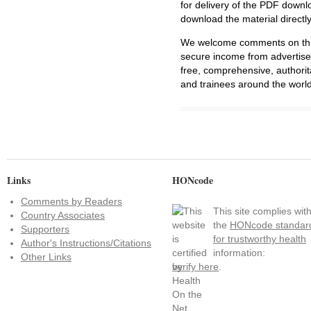
for delivery of the PDF downl
download the material directl
We welcome comments on this 
secure income from advertisem
free, comprehensive, authorit
and trainees around the world
Links
HONcode
Comments by Readers
This site complies wit
Country Associates
the
HONcode standar
Supporters
for trustworthy health
Author's Instructions/Citations
information:
Other Links
verify here
.