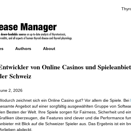
Thyro
es
Authors
About
Entwickler von Online Casinos und Spieleanbiet
der Schweiz
June 2, 2026
Wodurch zeichnet sich ein Online Casino gut? Vor allem die Spiele. Bei
gesamte Angebot auf einer sorgfältig ausgewählten Gruppe von Software
den Besten der Welt. Ihre Spiele sorgen für Fairness, Sicherheit und ei
Grafiken überzeugen, die Features sind clever und die Performance funkt
Anbieter mit Blick auf die Schweizer Spieler aus. Das Ergebnis ist ein 
Vorlieben abdeckt.