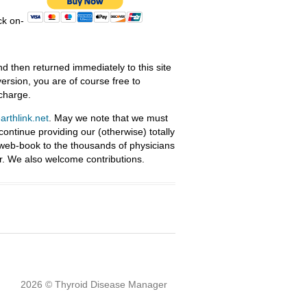
ick on-
nd then returned immediately to this site
ersion, you are of course free to
 charge.
rthlink.net
. May we note that we must
ntinue providing our (otherwise) totally
 web-book to the thousands of physicians
r. We also welcome contributions.
2026 © Thyroid Disease Manager