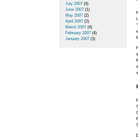
July 2007
(4)
June 2007
(1)
May 2007
(2)
April 2007
(2)
March 2007
(4)
February 2007
(4)
January 2007
(3)
v