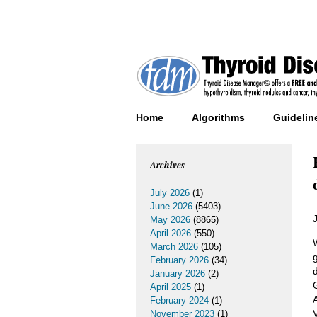
Home
Algorithms
Guidelin
Archives
July 2026
(1)
June 2026
(5403)
May 2026
(8865)
April 2026
(550)
March 2026
(105)
February 2026
(34)
January 2026
(2)
April 2025
(1)
February 2024
(1)
November 2023
(1)