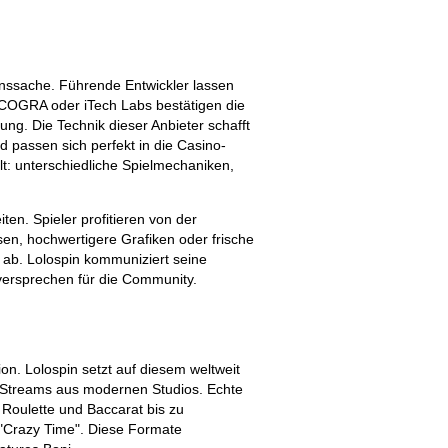
enssache. Führende Entwickler lassen
 eCOGRA oder iTech Labs bestätigen die
ng. Die Technik dieser Anbieter schafft
d passen sich perfekt in die Casino-
lt: unterschiedliche Spielmechaniken,
en. Spieler profitieren von der
n, hochwertigere Grafiken oder frische
o ab. Lolospin kommuniziert seine
sversprechen für die Community.
on. Lolospin setzt auf diesem weltweit
e Streams aus modernen Studios. Echte
, Roulette und Baccarat bis zu
"Crazy Time". Diese Formate