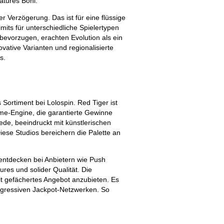
atures Boni.
er Verzögerung. Das ist für eine flüssige
mits für unterschiedliche Spielertypen
 bevorzugen, erachten Evolution als ein
vative Varianten und regionalisierte
s.
Sortiment bei Lolospin. Red Tiger ist
ame-Engine, die garantierte Gewinne
wede, beeindruckt mit künstlerischen
iese Studios bereichern die Palette an
entdecken bei Anbietern wie Push
res und solider Qualität. Die
it gefächertes Angebot anzubieten. Es
rogressiven Jackpot-Netzwerken. So