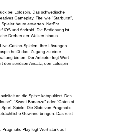
tück bei Lolospin. Das schwedische
atives Gameplay. Titel wie "Starburst",
 Spieler heute erwarten. NetEnt
auf iOS und Android. Die Bedienung ist
fache Drehen der Walzen hinaus.
 Live-Casino-Spielen. Ihre Lösungen
lospin heißt das: Zugang zu einer
altung bieten. Der Anbieter legt Wert
rt den seriösen Ansatz, den Lolospin
ielfalt an die Spitze katapultiert. Das
 House", "Sweet Bonanza" oder "Gates of
Sport-Spiele. Die Slots von Pragmatic
beträchtliche Gewinne bringen. Das reizt
Pragmatic Play legt Wert stark auf