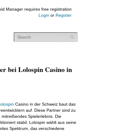
id Manager requires free registration
Login
or
Register
er bei Lolospin Casino in
lolospin
Casino in der Schweiz baut das
entwicklern auf. Diese Partner sind zu
n mitreißendes Spielerlebnis. Die
ioniert stabil. Lolospin wählt aus seine
breites Spektrum, das verschiedene