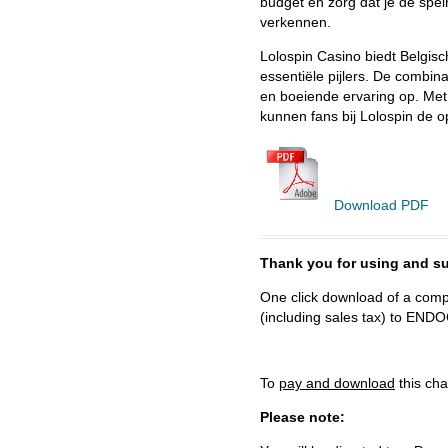
budget en zorg dat je de spel
verkennen.
Lolospin Casino biedt Belgisc
essentiële pijlers. De combina
en boeiende ervaring op. Met 
kunnen fans bij Lolospin de o
Download PDF
Thank you for using and
One click download of a compl
(including sales tax) to 
To
pay and download
this cha
Please note: