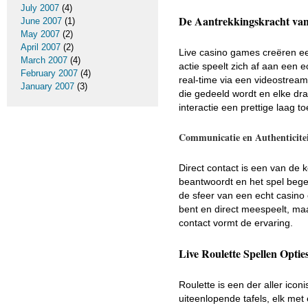
July 2007
(4)
De Aantrekkingskracht va
June 2007
(1)
May 2007
(2)
April 2007
(2)
Live casino games creëren een
March 2007
(4)
actie speelt zich af aan een e
February 2007
(4)
real-time via een videostream.
January 2007
(3)
die gedeeld wordt en elke draa
interactie een prettige laag to
Communicatie en Authenticite
Direct contact is een van de 
beantwoordt en het spel begel
de sfeer van een echt casino 
bent en direct meespeelt, ma
contact vormt de ervaring.
Live Roulette Spellen Opties
Roulette is een der aller iconi
uiteenlopende tafels, elk met