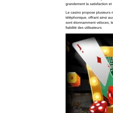
grandement la satisfaction et 
Le casino propose plusieurs m
téléphonique, offrant ainsi a
sont étonnamment véloces, le
fiabilité des utilisateurs.