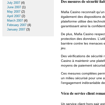
Des mesures de sécurité fia
July 2007
(4)
June 2007
(1)
May 2007
(2)
Mafia Casino reconnaît qu'un e
April 2007
(2)
également des dispositions de
March 2007
(4)
plateforme utilise des techno
February 2007
(4)
garantissant ainsi la confiden
January 2007
(3)
De plus, Mafia Casino respect
protection des données. L'util
barrière contre les menaces en
jeu.
Des vérifications de sécurité
Casino à maintenir une plate
moyens de paiement sécurisées 
Ces mesures complètes permet
un milieu sécurisé pour une 
l'engagement inébranlable de 
Vécu de service client rema
Un service client hors pair es