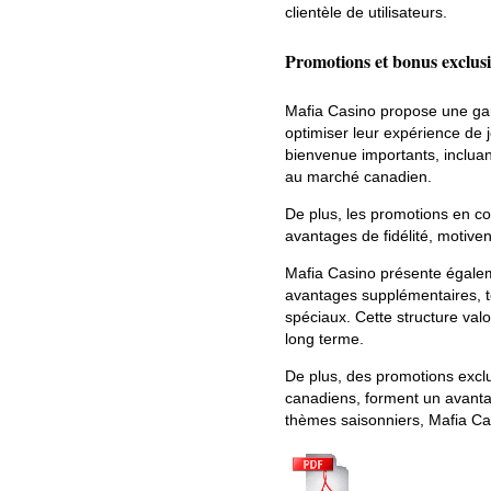
clientèle de utilisateurs.
Promotions et bonus exclusi
Mafia Casino propose une ga
optimiser leur expérience de 
bienvenue importants, inclua
au marché canadien.
De plus, les promotions en c
avantages de fidélité, motiven
Mafia Casino présente égale
avantages supplémentaires, t
spéciaux. Cette structure val
long terme.
De plus, des promotions exclu
canadiens, forment un avanta
thèmes saisonniers, Mafia Ca