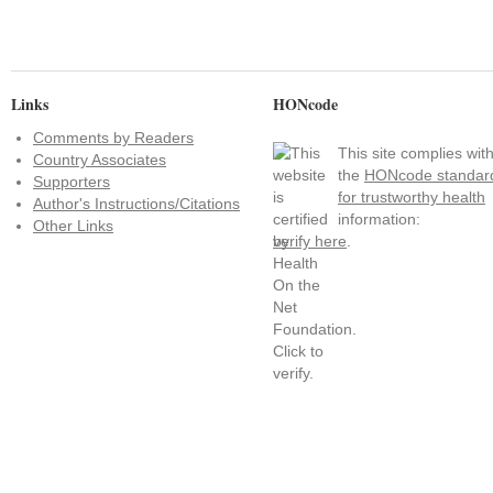
Links
HONcode
Comments by Readers
This site complies wit
Country Associates
the
HONcode standar
Supporters
for trustworthy health
Author's Instructions/Citations
information:
Other Links
verify here
.