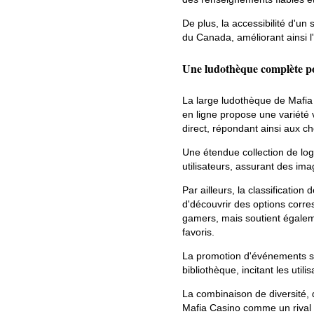
De plus, la accessibilité d'un
du Canada, améliorant ainsi l'
Une ludothèque complète p
La large ludothèque de Mafia C
en ligne propose une variété 
direct, répondant ainsi aux 
Une étendue collection de lo
utilisateurs, assurant des i
Par ailleurs, la classificatio
d'découvrir des options corr
gamers, mais soutient égalemen
favoris.
La promotion d'événements sais
bibliothèque, incitant les util
La combinaison de diversité,
Mafia Casino comme un rival p