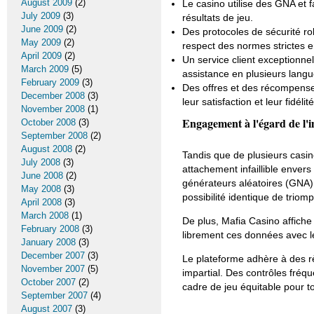
August 2009
(2)
Le casino utilise des GNA et fa
July 2009
(3)
résultats de jeu.
June 2009
(2)
Des protocoles de sécurité ro
May 2009
(2)
respect des normes strictes 
April 2009
(2)
Un service client exceptionnel
March 2009
(5)
assistance en plusieurs langu
February 2009
(3)
Des offres et des récompense
December 2008
(3)
leur satisfaction et leur fidélité
November 2008
(1)
Engagement à l'égard de l'im
October 2008
(3)
September 2008
(2)
August 2008
(2)
Tandis que de plusieurs casin
July 2008
(3)
attachement infaillible envers 
June 2008
(2)
générateurs aléatoires (GNA) 
May 2008
(3)
possibilité identique de triomp
April 2008
(3)
March 2008
(1)
De plus, Mafia Casino affiche
February 2008
(3)
librement ces données avec le
January 2008
(3)
December 2007
(3)
Le plateforme adhère à des rè
November 2007
(5)
impartial. Des contrôles fréq
October 2007
(2)
cadre de jeu équitable pour to
September 2007
(4)
August 2007
(3)