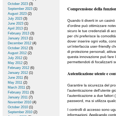
October 2023
(3)
Comprensione della funzio
September 2023
(1)
August 2023
(2)
July 2023
(3)
Quando ti diverti in un casinò
June 2023
(1)
d'ordine può ottimizzare not
April 2013
(1)
sicuro le tue credenziali di a
February 2013
(3)
per chi preferisce la comodità
January 2013
(1)
dover inserire ogni volta, con
December 2012
(4)
un'interfaccia user-friendly c
October 2012
(3)
di protezione personali; attiva
August 2012
(2)
questa innovazione può fare l
July 2012
(1)
permettendoti di focalizzarti 
May 2012
(2)
February 2012
(6)
Autenticazione utente e cont
January 2012
(1)
June 2011
(5)
May 2011
(2)
Garantire la sicurezza del pr
March 2011
(2)
l'autenticazione dell'utente g
February 2011
(3)
l'autenticazione a due fattori 
January 2011
(7)
password, ma si utilizza qualc
November 2010
(4)
October 2010
(1)
I controlli di accesso sono ug
September 2010
(2)
informazioni. Applicando contr