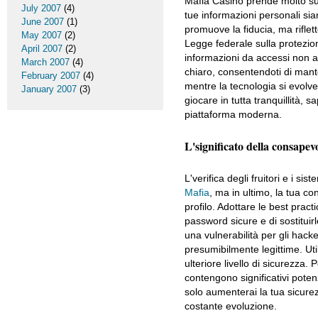
Mafia Casino prende molto sul 
July 2007
(4)
tue informazioni personali si
June 2007
(1)
promuove la fiducia, ma riflet
May 2007
(2)
Legge federale sulla protezio
April 2007
(2)
informazioni da accessi non au
March 2007
(4)
chiaro, consentendoti di manten
February 2007
(4)
mentre la tecnologia si evolv
January 2007
(3)
giocare in tutta tranquillità, 
piattaforma moderna.
L'significato della consapevo
L'verifica degli fruitori e i 
Mafia
, ma in ultimo, la tua c
profilo. Adottare le best pract
password sicure e di sostitui
una vulnerabilità per gli hacke
presumibilmente legittime. Uti
ulteriore livello di sicurezza
contengono significativi pote
solo aumenterai la tua sicurez
costante evoluzione.