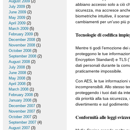
August 2009
(2)
abbiano accesso solo a ciò ch
July 2009
(3)
sicurezza, ma accresce anche l
June 2009
(2)
biometriche intuitive, il scenar
May 2009
(2)
cambiamenti per un'uso più pr
April 2009
(2)
March 2009
(5)
Tecnologie di codifica impie
February 2009
(3)
December 2008
(3)
November 2008
(1)
Mentre ti godi l'emozione dei 
October 2008
(3)
proteggono le tue informazion
September 2008
(2)
Encryption Standard) e TLS (T
August 2008
(2)
dati personali durante la com
July 2008
(3)
praticamente impossibile.
June 2008
(2)
May 2008
(3)
Con AES, le tue informazioni v
April 2008
(3)
incomprensibili. Allo stesso t
March 2008
(1)
proteggendo i tuoi dati da int
February 2008
(3)
dà priorità alla tua sicurezza
January 2008
(3)
divertimento e sul godimento s
December 2007
(3)
November 2007
(5)
Conformità alle leggi svizzer
October 2007
(2)
September 2007
(4)
August 2007
(3)