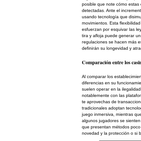
posible que note cómo estas e
detectadas. Ante el increment
usando tecnología que disimul
movimientos. Esta flexibilida
esfuerzan por esquivar las le
tira y afloja puede generar u
regulaciones se hacen más estr
definirán su longevidad y atr
Comparación entre los casino
Al comparar los establecimie
diferencias en su funcionamie
suelen operar en la ilegalida
notablemente con las platafo
te aprovechas de transaccione
tradicionales adoptan tecnolo
juego inmersiva, mientras qu
algunos jugadores se sienten a
que presentan métodos poco co
novedad y la protección o si 