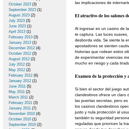
las implicaciones de internart
October 2023
(3)
September 2023
(1)
El atractivo de los salones 
August 2023
(2)
July 2023
(3)
June 2023
(1)
Al ingresar en un casino de l
April 2013
(1)
te captura. Las luces suaves,
February 2013
(3)
desborda vida. Se siente la e
January 2013
(1)
apostadores se sienten cautiv
December 2012
(4)
historias que rodean estos sit
October 2012
(3)
de experimentar vivencias me
August 2012
(2)
mucho en riesgo y cada tirad
July 2012
(1)
May 2012
(2)
Examen de la protección y a
February 2012
(6)
January 2012
(1)
June 2011
(5)
Si bien el sector del juego a
May 2011
(2)
clandestinos ofrece un claro
March 2011
(2)
las puertas secretas, pero es 
February 2011
(3)
los casinos clandestinos oper
January 2011
(7)
justo y nula protección al usu
November 2010
(4)
también tu seguridad personal
October 2010
(1)
reguladas que prioricen la tr
September 2010
(2)