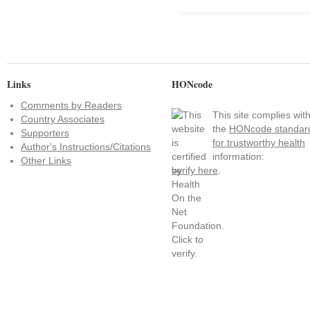
Links
HONcode
Comments by Readers
This site complies wit
Country Associates
the
HONcode standar
Supporters
for trustworthy health
Author's Instructions/Citations
information:
Other Links
verify here
.